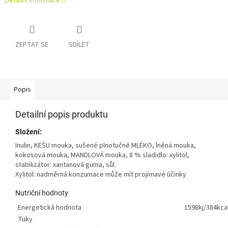
Detailní informace
ZEPTAT SE
SDÍLET
Popis
Detailní popis produktu
Složení:
Inulin, KEŠU mouka, sušené plnotučné MLÉKO, lněná mouka,
kokosová mouka, MANDLOVÁ mouka, 8 % sladidlo: xylitol,
stabilizátor: xantanová guma, sůl.
Xylitol: nadměrná konzumace může mít projímavé účinky
Nutriční hodnoty
Energetická hodnota
1598kj/384kca
Tuky