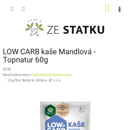
Přejít
NÁKUP
na
obsah
KOŠÍK
LOW CARB kaše Mandlová -
Topnatur 60g
8538
Průměrné
Neohodnoceno
Podrobnosti hodnocení
hodnocení
Značka:
Natural Jihlava JK s.r.o.
produktu
je
0,0
z
5
hvězdiček.