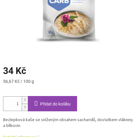
34 Kč
Měrná
56,67 Kč / 100 g
cena:
Přidat do košíku
Bezlepková kaše se sníženým obsahem sacharidů, dostatkem vlákniny
a bílkovin.