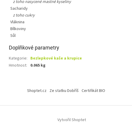
z toho nasycené mastné kyseliny
Sacharidy
z toho cukry
Vláknina
Bílkoviny
Sůl
Doplňkové parametry
Kategorie
:
Bezlepkové kaše a krupice
Hmotnost
:
0.065 kg
Z
á
Shoptet.cz
Ze statku Dobříš
Certifikát BIO
p
a
t
í
Vytvořil Shoptet