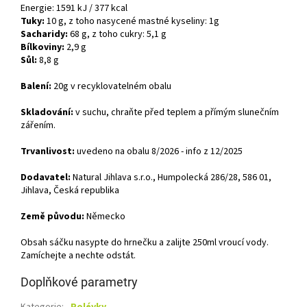
Energie: 1591 kJ / 377 kcal
Tuky:
10 g, z toho nasycené mastné kyseliny: 1g
Sacharidy:
68 g, z toho cukry: 5,1 g
Bílkoviny:
2,9 g
Sůl:
8,8 g
Balení:
20g v recyklovatelném obalu
Skladování:
v suchu,
chraňte před teplem a přímým slunečním
zářením.
Trvanlivost:
uvedeno na obalu 8/2026 - info z 12/2025
Dodavatel:
Natural Jihlava s.r.o., Humpolecká 286/28, 586 01,
Jihlava, Česká republika
Země původu:
Německo
Obsah sáčku nasypte do hrnečku a zalijte 250ml vroucí vody.
Zamíchejte a nechte odstát.
Doplňkové parametry