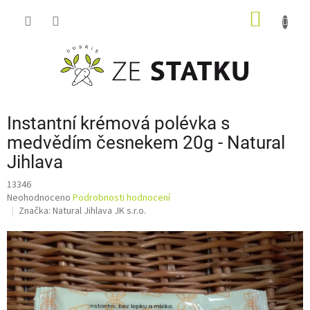
Přejít
NÁKUP
na
obsah
KOŠÍK
Instantní krémová polévka s
medvědím česnekem 20g - Natural
Jihlava
13346
Průměrné
Neohodnoceno
Podrobnosti hodnocení
hodnocení
Značka:
Natural Jihlava JK s.r.o.
produktu
je
0,0
z
5
hvězdiček.