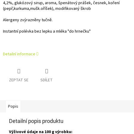
4,2%, glukózový sirup, aroma, špenátový prášek, česnek, koření
(pepř,kurkuma,mušk.oříšek), modifikovaný škrob
Alergeny zvýrazněny tučně.
Instantní polévka bez lepku a mléka "do hrnečku"
Detailní informace
ZEPTAT SE
SDÍLET
Popis
Detailní popis produktu
Výživové údaje na 100 g výrobku: