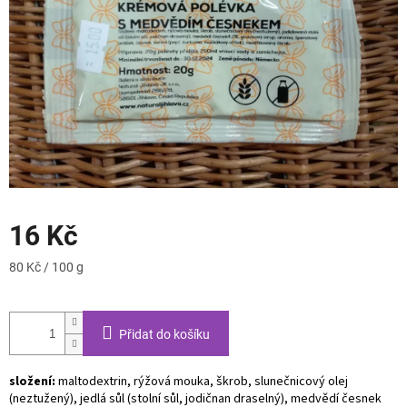
16 Kč
Měrná
80 Kč / 100 g
cena:
Přidat do košíku
složení:
maltodextrin, rýžová mouka, škrob, slunečnicový olej
(neztužený), jedlá sůl (stolní sůl, jodičnan draselný), medvědí česnek