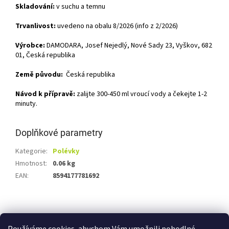
Skladování:
v suchu a temnu
Trvanlivost:
uvedeno na obalu 8/2026 (info z 2/2026)
Výrobce:
DAMODARA, Josef Nejedlý, Nové Sady 23, Vyškov, 682
01, Česká republika
Země původu:
Česká republika
Návod k přípravě:
zalijte 300-450 ml vroucí vody a čekejte 1-2
minuty.
Doplňkové parametry
Kategorie
:
Polévky
Hmotnost
:
0.06 kg
EAN
:
8594177781692
Z
á
Shoptet.cz
Ze statku Dobříš
Certifikát BIO
p