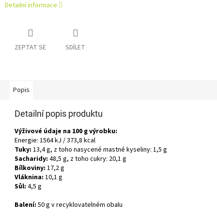
Detailní informace
ZEPTAT SE
SDÍLET
Popis
Detailní popis produktu
Výživové údaje na 100 g výrobku:
Energie: 1564 kJ / 373,8 kcal
Tuky:
13,4 g, z toho nasycené mastné kyseliny: 1,5 g
Sacharidy:
48,5 g, z toho cukry: 20,1 g
Bílkoviny:
17,2 g
Vláknina:
10,1 g
Sůl:
4,5 g
Balení:
50 g v recyklovatelném obalu