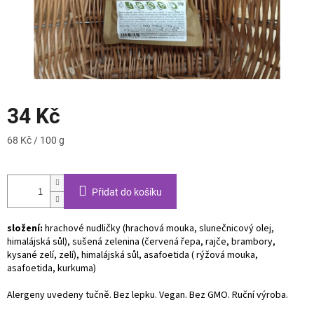
34 Kč
Měrná
68 Kč / 100 g
cena:
Přidat do košíku
složení:
hrachové nudličky (hrachová mouka, slunečnicový olej,
himalájská sůl), sušená zelenina (červená řepa, rajče, brambory,
kysané zelí, zelí), himalájská sůl, asafoetida ( rýžová mouka,
asafoetida, kurkuma)
Alergeny uvedeny tučně. Bez lepku. Vegan. Bez GMO. Ruční výroba.