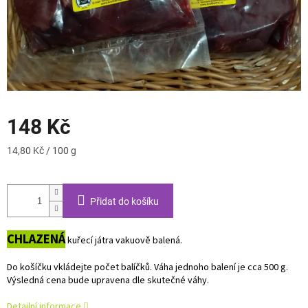
148 Kč
Měrná
14,80 Kč / 100 g
cena:
Přidat do košíku
CHLAZENÁ
kuřecí játra vakuově balená.
Do košíčku vkládejte počet balíčků. Váha jednoho balení je cca 500 g.
Výsledná cena bude upravena dle skutečné váhy.
Detailní informace