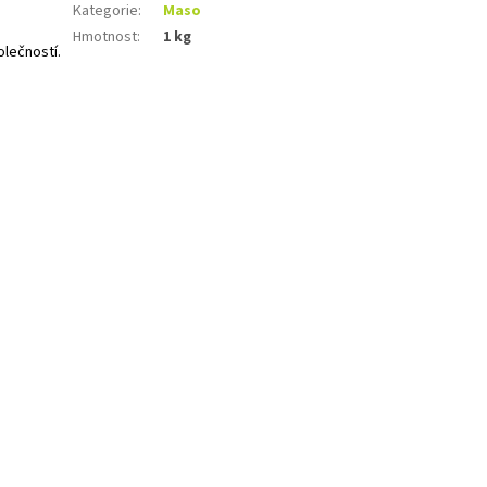
Kategorie
:
Maso
Hmotnost
:
1 kg
olečností.