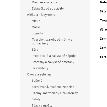
Bale
Masové konzervy
Zabijačkové speciality
Skla
Mléko a ml. výrobky
Trva
Mléko
Máslo
Výro
Jogurty
Zem
Tvarohy, tvarohové krémy a
pomazánky
Zem
Sýry
Probiotické a zakysané nápoje
cert
Smetany a zakysané smetany
Bez laktózy
Ovoce a zelenina
Sušené
Sterilovaná, kvašená zelenina
Džemy, marmelády a zavařeniny
Saláty
Šťávy a mošty