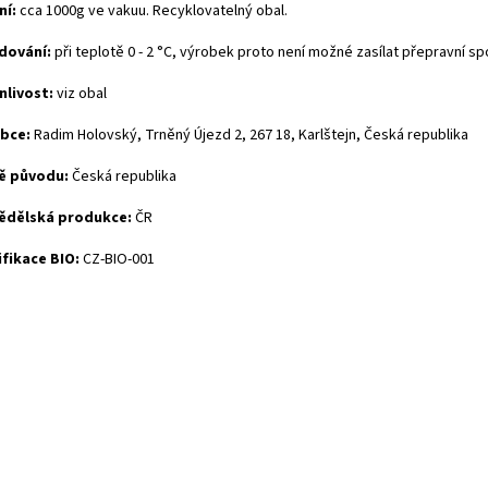
ní:
cca 1000g ve vakuu. Recyklovatelný obal.
dování:
při teplotě 0 - 2 °C, výrobek proto není možné zasílat přepravní sp
nlivost:
viz obal
bce:
Radim Holovský, Trněný Újezd 2, 267 18, Karlštejn, Česká republika
ě původu:
Česká republika
ědělská produkce:
ČR
ifikace BIO:
CZ-BIO-001