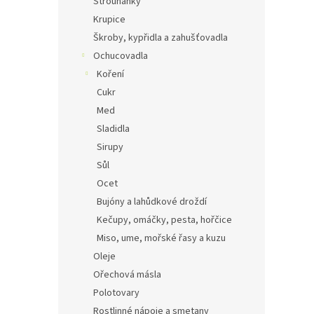
Strouhanky
Krupice
Škroby, kypřidla a zahušťovadla
Ochucovadla
Koření
Cukr
Med
Sladidla
Sirupy
Sůl
Ocet
Bujóny a lahůdkové droždí
Kečupy, omáčky, pesta, hořčice
Miso, ume, mořské řasy a kuzu
Oleje
Ořechová másla
Polotovary
Rostlinné nápoje a smetany