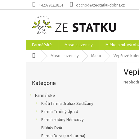
Přejít
+420720218151
obchod@ze-statku-dobris.cz
na
obsah
Farmářské
Maso a uzeniny
Mléko a ml. výrob
Domů
Maso a uzeniny
Maso
Vepřové kolen
P
Vepř
o
Přeskočit
s
Průměr
Neohod
kategorie
Kategorie
t
hodnoce
r
produkt
Farmářské
a
je
Krůtí farma Druhaz Sedlčany
0,0
n
z
Farma Trněný Újezd
n
5
í
Farma rodiny Němcovy
hvězdič
p
Bláhův Dvůr
a
Farma Dora (kozí farma)