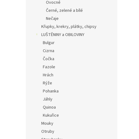
Ovocné
Černé, zelené a bílé
Nečaje
Křupky, krekry, plátky, chipsy
LUŠTĚNINY a OBILOVINY
Bulgur
Cizrna
Čočka
Fazole
Hrách
Rýže
Pohanka
Jáhly
Quinoa
Kukuřice
Mouky
Otruby