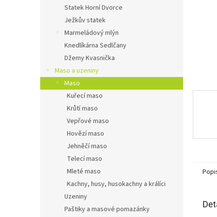
n
Statek Horní Dvorce
e
Ježkův statek
l
Marmeládový mlýn
Knedlíkárna Sedlčany
Džemy Kvasnička
Maso a uzeniny
Maso
Kuřecí maso
Krůtí maso
Vepřové maso
Hovězí maso
Jehněčí maso
Telecí maso
Mleté maso
Popi
Kachny, husy, husokachny a králíci
Uzeniny
Det
Paštiky a masové pomazánky