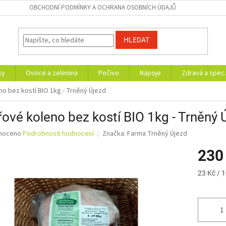
OBCHODNÍ PODMÍNKY A OCHRANA OSOBNÍCH ÚDAJŮ
HLEDAT
ky
Ovoce a zelenina
Pečivo
Nápoje
Zdravá a spec.
o bez kostí BIO 1kg - Trněný Újezd
ové koleno bez kostí BIO 1kg - Trněný 
né
noceno
Podrobnosti hodnocení
Značka:
Farma Trněný Újezd
ní
230
u
Měrná
23 Kč / 
cena:
ek.