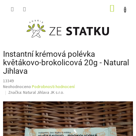
Přejít
NÁKUP
na
obsah
KOŠÍK
Instantní krémová polévka
květákovo-brokolicová 20g - Natural
Jihlava
13349
Průměrné
Neohodnoceno
Podrobnosti hodnocení
hodnocení
Značka:
Natural Jihlava JK s.r.o.
produktu
je
0,0
z
5
hvězdiček.