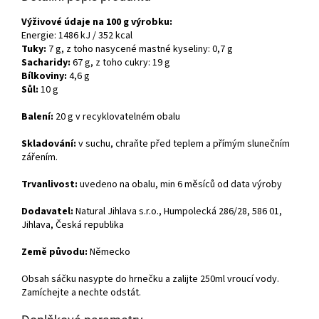
Výživové údaje na 100 g výrobku:
Energie: 1486 kJ / 352 kcal
Tuky:
7 g, z toho nasycené mastné kyseliny: 0,7 g
Sacharidy:
67 g, z toho cukry: 19 g
Bílkoviny:
4,6 g
Sůl:
10 g
Balení:
20 g v recyklovatelném obalu
Skladování:
v suchu,
chraňte před teplem a přímým slunečním
zářením.
Trvanlivost:
uvedeno na obalu, min 6 měsíců od data výroby
Dodavatel:
Natural Jihlava s.r.o., Humpolecká 286/28, 586 01,
Jihlava, Česká republika
Země původu:
Německo
Obsah sáčku nasypte do hrnečku a zalijte 250ml vroucí vody.
Zamíchejte a nechte odstát.