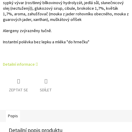
sypký vývar (rostlinný bílkovinový hydrolyzát, jedlá sůl, slunečnicový
olej (neztužený)), glukozový sirup, cibule, brokolice 1,7%, květák
1,7%, aroma, zahušťovač (mouka z jader rohovníku obecného, mouka z
guarových jader, xanthan), muškátový oříšek
Alergeny zvýrazněny tučně.
Instantní polévka bez lepku a mléka "do hrnečku"
Detailní informace
ZEPTAT SE
SDÍLET
Popis
Detailní popis produktu