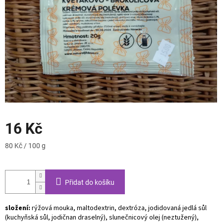
16 Kč
Měrná
80 Kč / 100 g
cena:
Přidat do košíku
složení:
rýžová mouka, maltodextrin, dextróza, jodidovaná jedlá sůl
(kuchyňská sůl, jodičnan draselný), slunečnicový olej (neztužený),