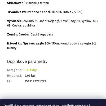
Skladování:
v suchu a temnu
Trvanlivost:
uvedeno na obalu 8/2026 (info z 2/2026)
Výrobce:
DAMODARA, Josef Nejedlý, Nové Sady 23, Vyškov, 682
01, Česká republika
Země původu:
Česká republika
Návod k přípravě:
zalijte 300-450 ml vroucí vody a čekejte 1-2
minuty.
Doplňkové parametry
Kategorie
:
Polévky
Hmotnost
:
0.06 kg
EAN
:
8594177781722
Z
á
Shoptet.cz
Ze statku Dobříš
Certifikát BIO
p