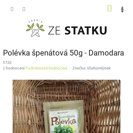
Přejít
NÁKUP
na
obsah
KOŠÍK
Polévka špenátová 50g - Damodara
5720
Průměrné
1 hodnocení
Podrobnosti hodnocení
Značka:
Všehomlýnek
hodnocení
produktu
je
4,0
z
5
hvězdiček.