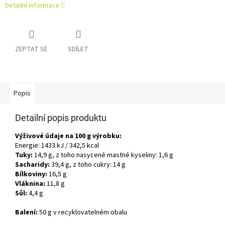
Detailní informace
ZEPTAT SE
SDÍLET
Popis
Detailní popis produktu
Výživové údaje na 100 g výrobku:
Energie: 1433 kJ / 342,5 kcal
Tuky:
14,9 g, z toho nasycené mastné kyseliny: 1,6 g
Sacharidy:
39,4 g, z toho cukry: 14 g
Bílkoviny:
16,5 g
Vláknina:
11,8 g
Sůl:
4,4 g
Balení:
50 g v recyklovatelném obalu