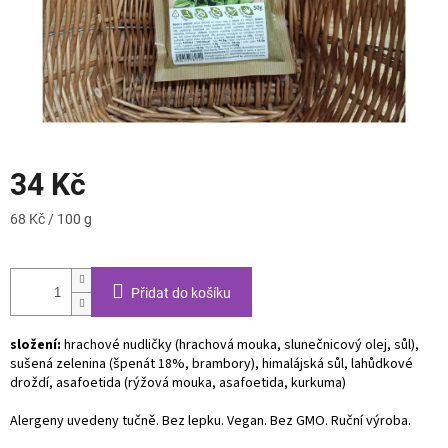
34 Kč
Měrná
68 Kč / 100 g
cena:
Přidat do košíku
složení:
hrachové nudličky (hrachová mouka, slunečnicový olej, sůl),
sušená zelenina (špenát 18%, brambory), himalájská sůl, lahůdkové
droždí, asafoetida (rýžová mouka, asafoetida, kurkuma)
Alergeny uvedeny tučně. Bez lepku. Vegan. Bez GMO. Ruční výroba.