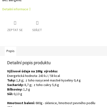
Bez alergenů.
Detailní informace
ZEPTAT SE
SDÍLET
Popis
Detailní popis produktu
Výživové údaje na 100g výrobku:
Energetická hodnota: 243 kJ / 58 kcal
Tuky:
1,8 g; z toho nasycené mastné kyseliny 0,4 g
Sacharidy:
8,7 g; z toho cukry 5,6 g
Bílkoviny:
1,3 g
Sůl:
0,13 g
Hmotnost balení:
680g - sklenice, hmotnost pevného podílu