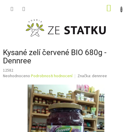
Přejít
NÁKUP
na
obsah
KOŠÍK
Kysané zelí červené BIO 680g -
Dennree
12582
Průměrné
Neohodnoceno
Podrobnosti hodnocení
Značka:
dennree
hodnocení
produktu
je
0,0
z
5
hvězdiček.