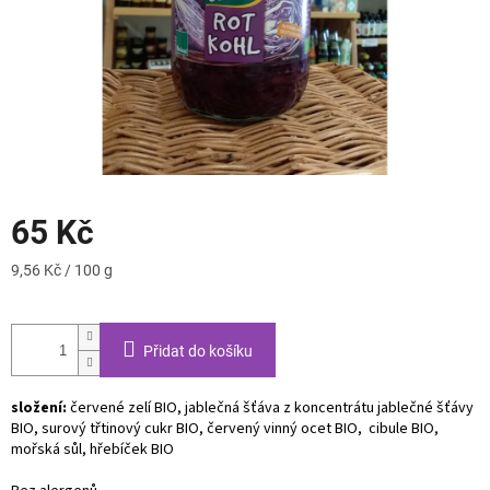
65 Kč
Měrná
9,56 Kč / 100 g
cena:
Přidat do košíku
složení:
červené zelí BIO, jablečná šťáva z koncentrátu jablečné šťávy
BIO, surový třtinový cukr BIO, červený vinný ocet BIO, cibule BIO,
mořská sůl, hřebíček BIO