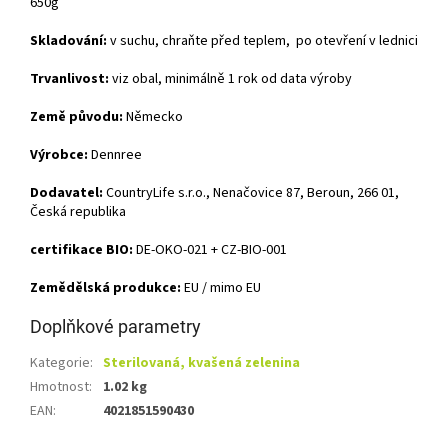
650g
Skladování:
v suchu, chraňte před teplem, po otevření v lednici
Trvanlivost:
viz obal, minimálně 1 rok od data výroby
Země původu:
Německo
Výrobce:
Dennree
Dodavatel:
CountryLife s.r.o., Nenačovice 87, Beroun, 266 01,
Česká republika
certifikace BIO:
DE-OKO-021 + CZ-BIO-001
Zemědělská produkce:
EU / mimo EU
Doplňkové parametry
Kategorie
:
Sterilovaná, kvašená zelenina
Hmotnost
:
1.02 kg
EAN
:
4021851590430