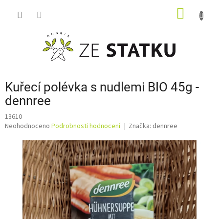
Přejít
NÁKUP
na
obsah
KOŠÍK
Kuřecí polévka s nudlemi BIO 45g -
dennree
13610
Průměrné
Neohodnoceno
Podrobnosti hodnocení
Značka:
dennree
hodnocení
produktu
je
0,0
z
5
hvězdiček.