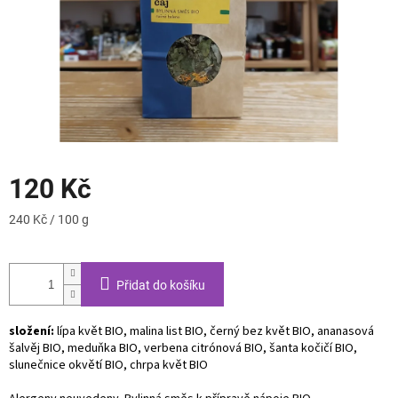
120 Kč
Měrná
240 Kč / 100 g
cena:
Přidat do košíku
složení:
lípa květ BIO, malina list BIO, černý bez květ BIO, ananasová
šalvěj BIO, meduňka BIO, verbena citrónová BIO, šanta kočičí BIO,
slunečnice okvětí BIO, chrpa květ BIO