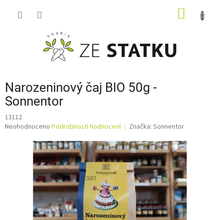
Přejít
NÁKUP
na
obsah
KOŠÍK
Narozeninový čaj BIO 50g -
Sonnentor
13112
Průměrné
Neohodnoceno
Podrobnosti hodnocení
Značka:
Sonnentor
hodnocení
produktu
je
0,0
z
5
hvězdiček.