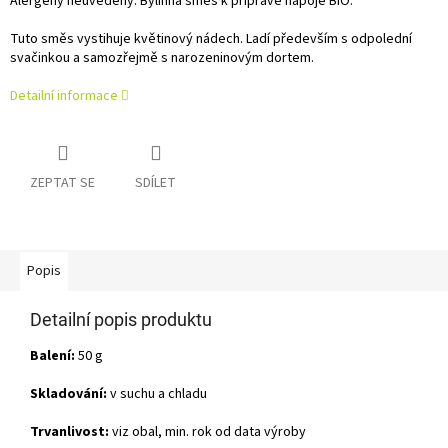
Alergeny neuvedeny. Bylinná směs k přípravě nápoje BIO.
Tuto směs vystihuje květinový nádech. Ladí především s odpolední
svačinkou a samozřejmě s narozeninovým dortem.
Detailní informace
ZEPTAT SE
SDÍLET
Popis
Detailní popis produktu
Balení:
50 g
Skladování:
v suchu a chladu
Trvanlivost:
viz obal, min. rok od data výroby