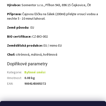
Výrobce:
Sonnentor s.r.o., Příhon 943, 696 15 Čejkovice, ČR
Příprava:
Čajovou lžičku na šálek (200ml) přelijte vroucí vodou a
nechte 5 - 10 minut luhovat.
Země původu:
EU
BIO certifikace:
CZ-BIO-002
Zemědělská produkce:
EU / mimo EU
Chuť:
citrónová, mátová, květinová
Doplňkové parametry
Kategorie
:
Bylinné směsi
Hmotnost
:
0.08 kg
EAN
:
9004145005372
Z
á
Shoptet.cz
Ze statku Dobříš
Certifikát BIO