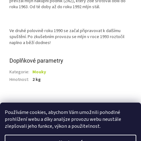
převzal mlýn nákupní podnik (ZNZ), který zde šrotoval obilí do
roku 1963. Od té doby až do roku 1992 mlýn stál.
Ve druhé polovině roku 1990 se začal připravovat k dalšímu
spuštění. Po zkušebním provozu se mlýn v roce 1993 roztočil
naplno a běží dodnes!
Doplňkové parametry
Kategorie
:
Mouky
Hmotnost
:
2 kg
Z
á
Shoptet.cz
Ze statku Dobříš
Certifikát BIO
p
Používáme cookies, abychom Vám umožnili pohodlné
a
prohlížení webu a díky analýze provozu webu neustále
t
zlepšovali jeho funkce, výkon a použitelnost.
í
Vytvořil Shoptet