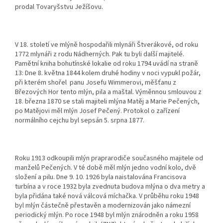
prodal Tovaryšstvu Ježíšovu.
V 18. století ve mlýně hospodařili mlynáři Štverákové, od roku
1772 mlynáři z rodu Nádherných. Pak tu byli další majitelé.
Pamětní kniha bohutínské lokalie od roku 1794 uvádí na straně
13:
Dne 8. května 1844 kolem druhé hodiny v noci vypukl požár,
při kterém shořel panu Josefu Wimmerovi, měšťanu z
Březových Hor tento mlýn, pila a maštal
. Výměnnou smlouvou z
18. března 1870 se stali majiteli mlýna Matěj a Marie Pečených,
po Matějovi měl mlýn Josef Pečený. Protokol o zařízení
normálního cejchu byl sepsán 5. srpna 1877.
Roku 1913 odkoupili mlýn praprarodiče současného majitele od
manželů Pečených. V té době měl mlýn jedno vodní kolo, dvě
složení a pilu. Dne 9. 10. 1926 byla naistalována Francisova
turbína a v roce 1932 byla zvednuta budova mlýna o dva metry a
byla přidána také nová válcová míchačka. V průběhu roku 1948
byl mlýn částečně přestavěn a modernizován jako námezní
periodický mlýn. Po roce 1948 byl mlýn znárodněn a roku 1958