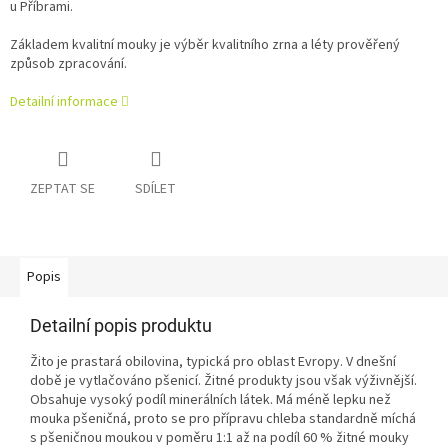
u Příbrami.
Základem kvalitní mouky je výběr kvalitního zrna a léty prověřený
způsob zpracování.
Detailní informace
ZEPTAT SE
SDÍLET
Popis
Detailní popis produktu
Žito je prastará obilovina, typická pro oblast Evropy. V dnešní
době je vytlačováno pšenicí. Žitné produkty jsou však výživnější.
Obsahuje vysoký podíl minerálních látek. Má méně lepku než
mouka pšeničná, proto se pro přípravu chleba standardně míchá
s pšeničnou moukou v poměru 1:1 až na podíl 60 % žitné mouky