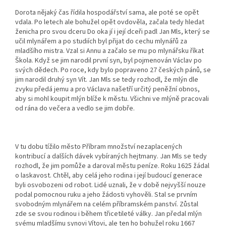
Dorota nějaký čas řídila hospodářství sama, ale poté se opět
vdala. Po letech ale bohužel opět ovdověla, začala tedy hledat
ženicha pro svou dceru Do oka jí i její dceři padl Jan Mls, který se
učil mlynářem a po studiích byl přijat do cechu mlynářů za
mladšího mistra. Vzal si Annu a začalo se mu po mlynářsku říkat
Škola. Když se jim narodil první syn, byl pojmenován Václav po
svých dědech. Po roce, kdy bylo popraveno 27 českých pánů, se
jim narodil druhý syn Vít. Jan Mls se tedy rozhodl, že mlýn dle
zvyku předá jemu a pro Václava našetří určitý peněžní obnos,
aby si mohl koupit mlýn blíže k městu. Všichni ve mlýně pracovali
od rána do večera a vedlo se jim dobře.
V tu dobu tížilo město Příbram množství nezaplacených
kontribucí a dalších dávek vybíraných hejtmany. Jan Mls se tedy
rozhodl, že jim pomůže a daroval městu peníze. Roku 1625 žádal
o laskavost. Chtěl, aby celá jeho rodina i její budoucí generace
byli osvobozeni od robot. Lidé uznali, že v době nejvyšší nouze
podal pomocnou ruku a jeho žádosti vyhověli. Stal se prvním
svobodným mlynářem na celém příbramském panství. Zůstal
zde se svou rodinou i během třicetileté války. Jan předal mlýn
svému mladšímu synovi Vítovi, ale ten ho bohužel roku 1667