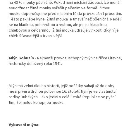
na 40 % mouky pšeničné. Pokud není míchání žádoucí, lze menší
soudržnost žitné mouky vyřešit pečením ve formě. Žitnou
mouku doporučujeme před mísením těsta provzdušnit prosetím.
Těsto pak lépe kyne. Žitná mouka je tmavší než pšeničná. Nedělí
se na hladkou, polohrubou a hrubou, ale jen na klasickou
chlebovou a celozrnnou. Žitná mouka udržuje vlhkost, díky ní je
chléb šťavnatější a trvanlivější.
Mlýn Bohutín
-
Nejmenší provozuschopný mlýn na říčce Litavce,
historicky doložený roku 1541.
Mlýn má velmi dlouho historii, jejíž počátky sahají až do doby
mezi první a druhou polovinou 16. století. Nyní je ve vlastnictví
rodiny Dubských.
Jako jediní v celé České Republice se pyšní
tím, že melou konopnou mouku.
Vybavení mlýna: