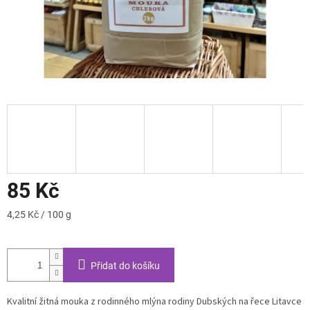
85 Kč
Měrná
4,25 Kč / 100 g
cena:
Přidat do košíku
Kvalitní žitná mouka z rodinného mlýna rodiny Dubských na řece Litavce