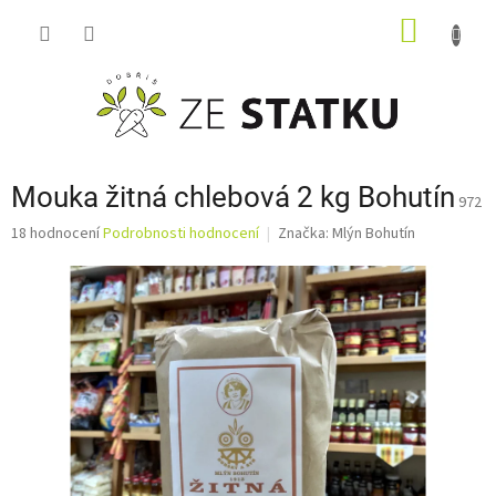
Přejít
NÁKUP
na
obsah
KOŠÍK
Mouka žitná chlebová 2 kg Bohutín
972
Průměrné
18 hodnocení
Podrobnosti hodnocení
Značka:
Mlýn Bohutín
hodnocení
produktu
je
3,6
z
5
hvězdiček.