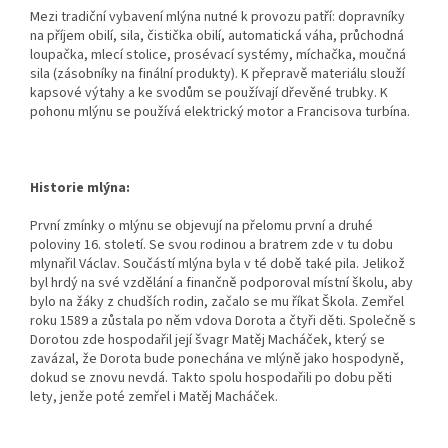
Mezi tradiční vybavení mlýna nutné k provozu patří: dopravníky
na příjem obilí, sila, čistička obilí, automatická váha, průchodná
loupačka, mlecí stolice, prosévací systémy, míchačka, moučná
sila (zásobníky na finální produkty). K přepravě materiálu slouží
kapsové výtahy a ke svodům se používají dřevěné trubky. K
pohonu mlýnu se používá elektrický motor a Francisova turbína.
Historie mlýna:
První zmínky o mlýnu se objevují na přelomu první a druhé
poloviny 16. století. Se svou rodinou a bratrem zde v tu dobu
mlynařil Václav. Součástí mlýna byla v té době také pila. Jelikož
byl hrdý na své vzdělání a finančně podporoval místní školu, aby
bylo na žáky z chudších rodin, začalo se mu říkat Škola. Zemřel
roku 1589 a zůstala po něm vdova Dorota a čtyři děti. Společně s
Dorotou zde hospodařil její švagr Matěj Macháček, který se
zavázal, že Dorota bude ponechána ve mlýně jako hospodyně,
dokud se znovu nevdá. Takto spolu hospodařili po dobu pěti
lety, jenže poté zemřel i Matěj Macháček.