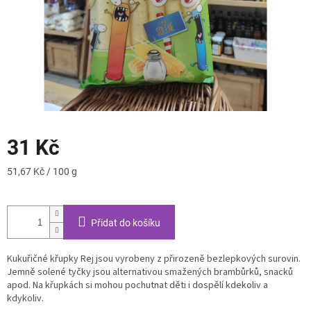
31 Kč
Měrná
51,67 Kč / 100 g
cena:
Přidat do košíku
Kukuřičné křupky Rej jsou vyrobeny z přirozeně bezlepkových surovin.
Jemně solené tyčky jsou alternativou smažených brambůrků, snacků
apod. Na křupkách si mohou pochutnat děti i dospělí kdekoliv a
kdykoliv.