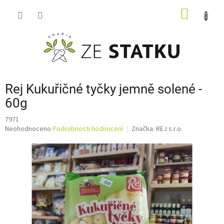
Přejít
NÁKUP
na
obsah
KOŠÍK
Rej Kukuřičné tyčky jemně solené -
60g
7971
Průměrné
Neohodnoceno
Podrobnosti hodnocení
Značka:
REJ s.r.o.
hodnocení
produktu
je
0,0
z
5
hvězdiček.