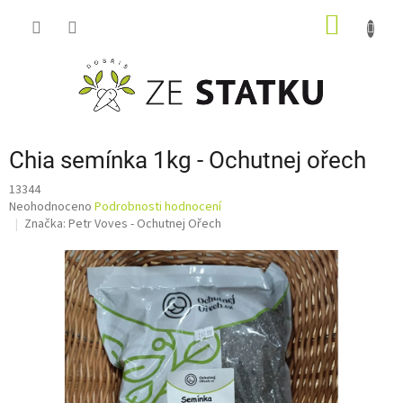
Přejít
NÁKUP
na
obsah
KOŠÍK
Chia semínka 1kg - Ochutnej ořech
13344
Průměrné
Neohodnoceno
Podrobnosti hodnocení
hodnocení
Značka:
Petr Voves - Ochutnej Ořech
produktu
je
0,0
z
5
hvězdiček.