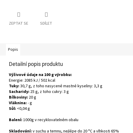
ZEPTAT SE
SDÍLET
Popis
Detailní popis produktu
Výživové údaje na 100 g výrobku:
Energie: 2085 kJ / 502 kcal
Tuky:
30,7 g, z toho nasycené mastné kyseliny: 3,3 g
Sacharidy:
25 g, z toho cukry: 3 g
Bílkoviny:
20 g
Vláknina:
- g
Sůl:
<0,04 g
Balení:
1000g v recyklovatelném obalu
Skladování:
v suchu a temnu, nejlépe do 20 °C a vlhkosti 65%