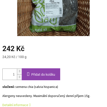
242 Kč
Měrná
24,20 Kč / 100 g
cena:
Přidat do košíku
složení:
semena chia (salvia hispanica)
Alergeny neuvedeny. Maximální doporučený denní příjem 15g.
Detailní informace