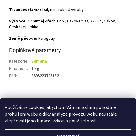
Trvanlivost:
viz obal, min. rok od výroby
Výrobce:
Ochutnej ořech s.r.o., Čakovec 33, 373 84, Čakov,
Česká republika
Země původu:
Paraguay
Doplňkové parametry
Kategorie
:
Semena
Hmotnost
:
1 kg
EAN
:
8595223703132
Z
á
Shoptet.cz
Ze statku Dobříš
Certifikát BIO
p
Používáme cookies, abychom Vám umožnili pohodlné
a
prohlížení webu a díky analýze provozu webu neustále
t
zlepšovali jeho funkce, výkon a použitelnost.
í
Vytvořil Shoptet