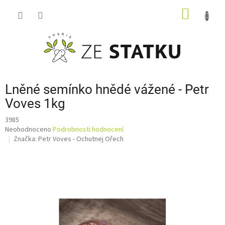
Přejít
NÁKUP
na
obsah
KOŠÍK
Lněné semínko hnědé vážené - Petr
Voves 1kg
3985
Průměrné
Neohodnoceno
Podrobnosti hodnocení
hodnocení
Značka:
Petr Voves - Ochutnej Ořech
produktu
je
0,0
z
5
hvězdiček.