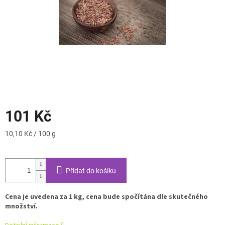
101 Kč
Měrná
10,10 Kč / 100 g
cena:
Přidat do košíku
Cena je uvedena za 1 kg, cena bude spočítána dle skutečného
množství.