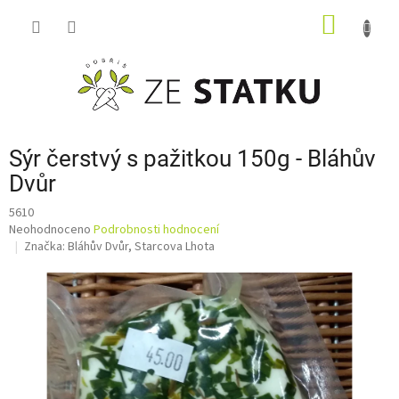
Přejít
NÁKUP
na
obsah
KOŠÍK
Sýr čerstvý s pažitkou 150g - Bláhův
Dvůr
5610
Průměrné
Neohodnoceno
Podrobnosti hodnocení
hodnocení
Značka:
Bláhův Dvůr, Starcova Lhota
produktu
je
0,0
z
5
hvězdiček.