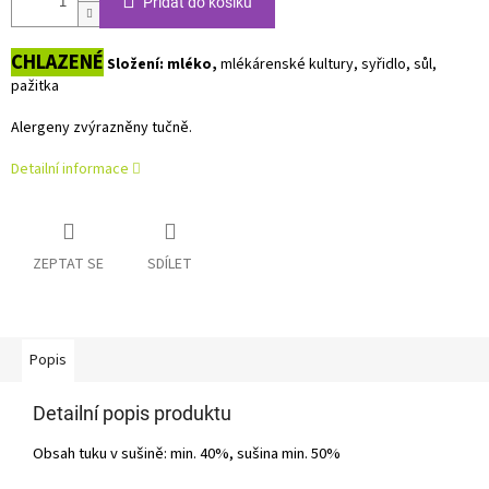
Přidat do košíku
CHLAZENÉ
Složení: mléko,
mlékárenské kultury, syřidlo, sůl,
pažitka
Alergeny zvýrazněny tučně.
Detailní informace
ZEPTAT SE
SDÍLET
Popis
Detailní popis produktu
Obsah tuku v sušině: min. 40%, sušina min. 50%