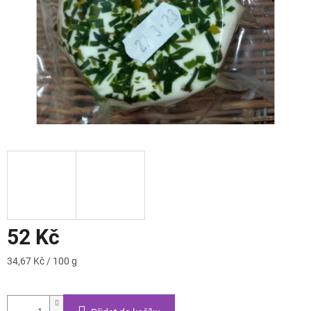
52 Kč
Měrná
34,67 Kč / 100 g
cena: