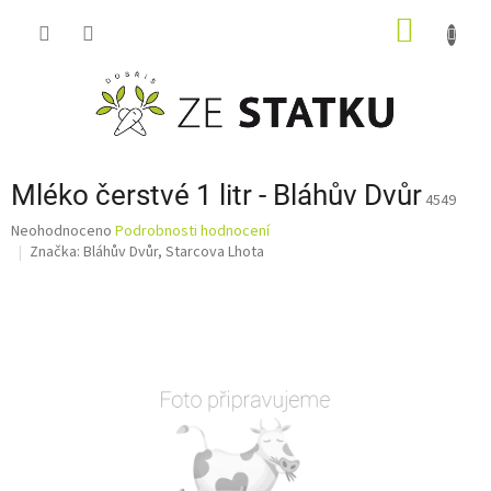
Přejít
NÁKUP
na
obsah
KOŠÍK
Mléko čerstvé 1 litr - Bláhův Dvůr
4549
Průměrné
Neohodnoceno
Podrobnosti hodnocení
hodnocení
Značka:
Bláhův Dvůr, Starcova Lhota
produktu
je
0,0
z
5
hvězdiček.