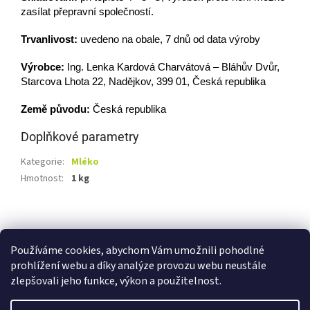
zasílat přepravní společností.
Trvanlivost:
uvedeno na obale, 7
dnů od data výroby
Výrobce:
Ing. Lenka Kardová Charvátová – Bláhův Dvůr,
Starcova Lhota 22, Nadějkov, 399 01, Česká republika
Země původu:
Česká republika
Doplňkové parametry
Kategorie
:
Mléko
Hmotnost
:
1 kg
Z
á
Shoptet.cz
Ze statku Dobříš
Certifikát BIO
p
Používáme cookies, abychom Vám umožnili pohodlné
a
prohlížení webu a díky analýze provozu webu neustále
t
zlepšovali jeho funkce, výkon a použitelnost.
í
Vytvořil Shoptet