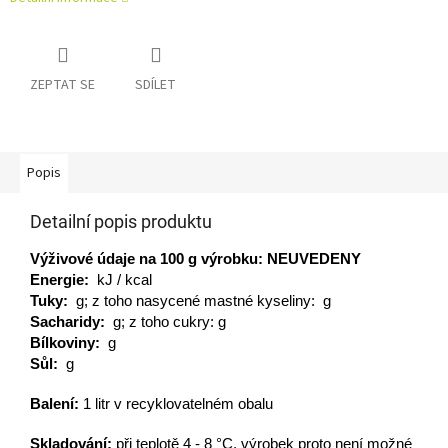
ZEPTAT SE
SDÍLET
Popis
Detailní popis produktu
Výživové údaje na 100
g
výrobku:
NEUVEDENY
Energie:
kJ / kcal
Tuky:
g; z toho nasycené mastné kyseliny: g
Sacharidy:
g; z toho cukry: g
Bílkoviny:
g
Sůl:
g
Balení:
1 litr v recyklovatelném obalu
Skladování:
při teplotě 4 - 8 °C, výrobek proto není možné