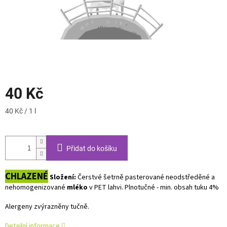
40 Kč
Měrná
40 Kč / 1 l
cena:
Přidat do košíku
CHLAZENÉ
Složení:
Čerstvé šetrně pasterované neodstředěné a
nehomogenizované
mléko
v PET lahvi.
Plnotučné - min. obsah tuku 4%
Alergeny zvýrazněny tučně.
Detailní informace