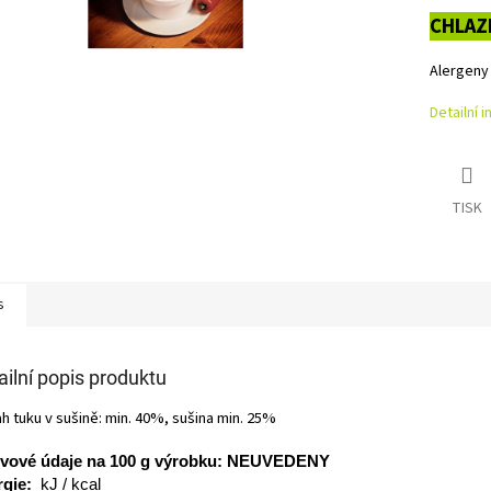
CHLAZ
Alergeny
Detailní 
TISK
s
ailní popis produktu
h tuku v sušině: min. 40%, sušina min. 25%
ivové údaje na 100
g
výrobku:
NEUVEDENY
gie:
kJ / kcal