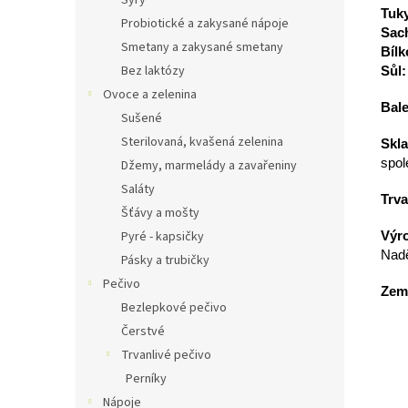
Sýry
Tuk
Probiotické a zakysané nápoje
Sach
Smetany a zakysané smetany
Bílk
Bez laktózy
Sůl:
Ovoce a zelenina
Bale
Sušené
Sterilovaná, kvašená zelenina
Skla
spol
Džemy, marmelády a zavařeniny
Saláty
Trva
Šťávy a mošty
Pyré - kapsičky
Výr
Nadě
Pásky a trubičky
Pečivo
Zem
Bezlepkové pečivo
Čerstvé
Trvanlivé pečivo
Perníky
Nápoje