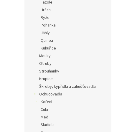
Fazole
Hrách
Rýže
Pohanka
Jáhly
Quinoa
Kukuřice
Mouky
Otruby
Strouhanky
Krupice
Škroby, kypřidla a zahušťovadla
Ochucovadla
Koření
Cukr
Med
Sladidla