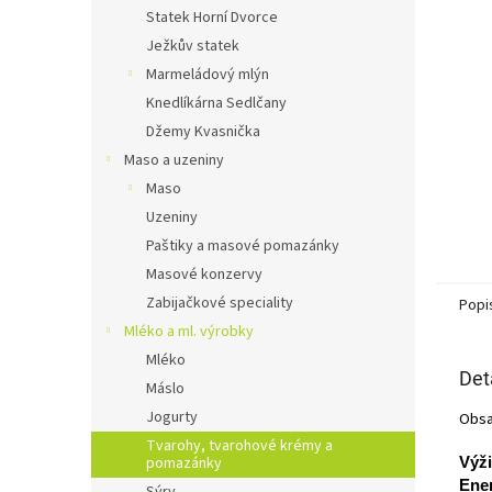
n
Statek Horní Dvorce
e
Ježkův statek
l
Marmeládový mlýn
Knedlíkárna Sedlčany
Džemy Kvasnička
Maso a uzeniny
Maso
Uzeniny
Paštiky a masové pomazánky
Masové konzervy
Zabijačkové speciality
Popi
Mléko a ml. výrobky
Mléko
Det
Máslo
Jogurty
Obsa
Tvarohy, tvarohové krémy a
pomazánky
Výž
Ener