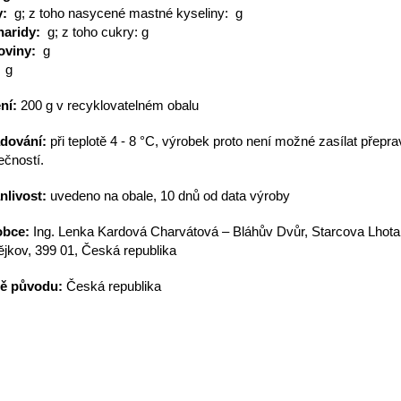
y:
g; z toho nasycené mastné kyseliny: g
aridy:
g; z toho cukry: g
oviny:
g
g
ní:
20
0 g v recyklovatelném obalu
dování:
při teplotě 4 - 8 °C, výrobek proto není možné zasílat přepra
ečností.
nlivost:
uvedeno na obale,
10 dnů od data výroby
obce:
Ing. Lenka Kardová Charvátová – Bláhův Dvůr, Starcova Lhota
jkov, 399 01, Česká republika
ě původu:
Česká republika