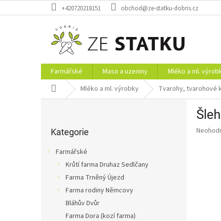
Přejít
+420720218151
obchod@ze-statku-dobris.cz
na
obsah
Farmářské
Maso a uzeniny
Mléko a ml. výrob
Domů
Mléko a ml. výrobky
Tvarohy, tvarohové
P
Šleh
o
Přeskočit
s
Průměr
Neohod
kategorie
Kategorie
t
hodnoce
r
produkt
Farmářské
a
je
Krůtí farma Druhaz Sedlčany
0,0
n
z
Farma Trněný Újezd
n
5
í
Farma rodiny Němcovy
hvězdič
p
Bláhův Dvůr
a
Farma Dora (kozí farma)