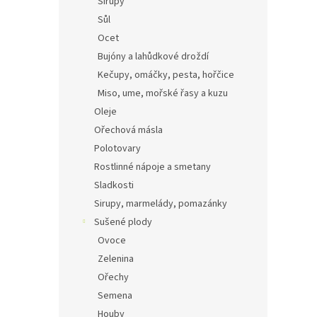
Sirupy
Sůl
Ocet
Bujóny a lahůdkové droždí
Kečupy, omáčky, pesta, hořčice
Miso, ume, mořské řasy a kuzu
Oleje
Ořechová másla
Polotovary
Rostlinné nápoje a smetany
Sladkosti
Sirupy, marmelády, pomazánky
Sušené plody
Ovoce
Zelenina
Ořechy
Semena
Houby