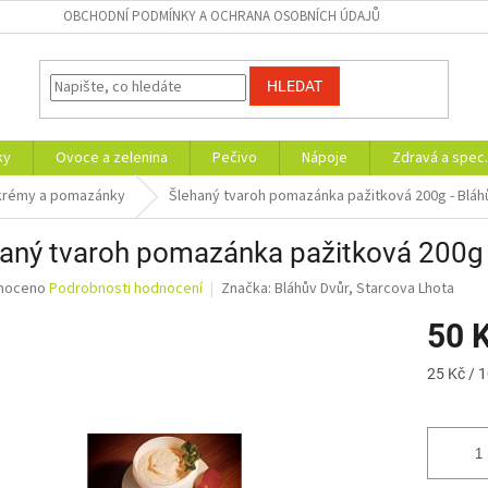
OBCHODNÍ PODMÍNKY A OCHRANA OSOBNÍCH ÚDAJŮ
HLEDAT
ky
Ovoce a zelenina
Pečivo
Nápoje
Zdravá a spec.
 krémy a pomazánky
Šlehaný tvaroh pomazánka pažitková 200g - Bláh
aný tvaroh pomazánka pažitková 200g 
né
noceno
Podrobnosti hodnocení
Značka:
Bláhův Dvůr, Starcova Lhota
ní
50 
u
Měrná
25 Kč / 
cena:
ek.