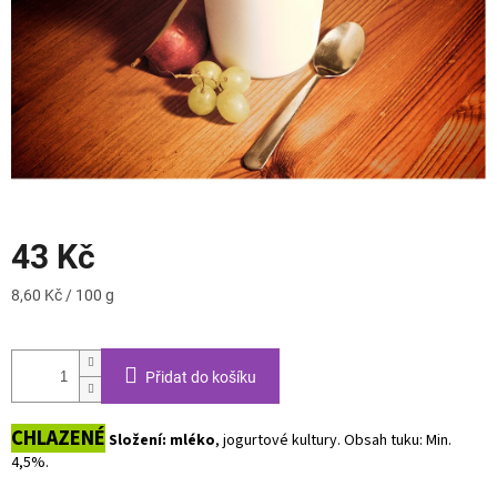
43 Kč
Měrná
8,60 Kč / 100 g
cena:
Přidat do košíku
CHLAZENÉ
Složení: mléko
, jogurtové kultury. Obsah tuku: Min.
4,5%.