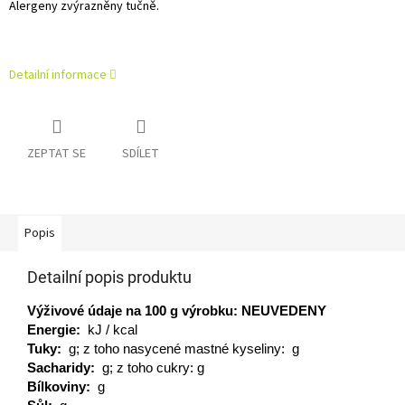
Alergeny zvýrazněny tučně.
Detailní informace
ZEPTAT SE
SDÍLET
Popis
Detailní popis produktu
Výživové údaje na 100
g
výrobku: NEUVEDENY
Energie:
kJ / kcal
Tuky:
g; z toho nasycené mastné kyseliny: g
Sacharidy:
g; z toho cukry: g
Bílkoviny:
g