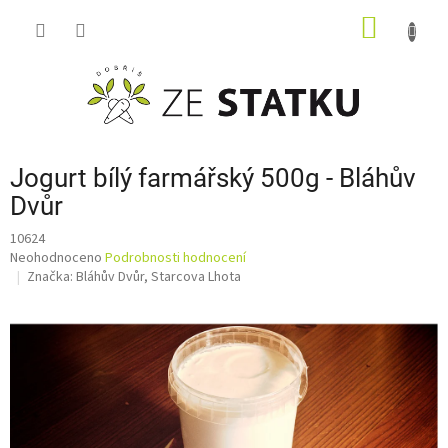
Přejít
NÁKUP
na
obsah
KOŠÍK
Jogurt bílý farmářský 500g - Bláhův
Dvůr
10624
Průměrné
Neohodnoceno
Podrobnosti hodnocení
hodnocení
Značka:
Bláhův Dvůr, Starcova Lhota
produktu
je
0,0
z
5
hvězdiček.