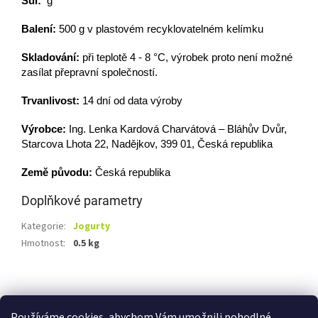
Sůl:
g
Balení:
500 g v plastovém recyklovatelném kelímku
Skladování:
při teplotě 4 - 8 °C, výrobek proto není možné
zasílat přepravní společností.
Trvanlivost:
14 dní od data výroby
Výrobce:
Ing. Lenka Kardová Charvátová – Bláhův Dvůr,
Starcova Lhota 22, Nadějkov, 399 01, Česká republika
Země původu:
Česká republika
Doplňkové parametry
Kategorie
:
Jogurty
Hmotnost
:
0.5 kg
Z
á
Shoptet.cz
Ze statku Dobříš
Certifikát BIO
p
Používáme cookies, abychom Vám umožnili pohodlné