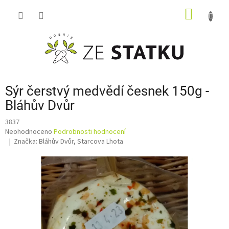
Přejít
NÁKUP
na
obsah
KOŠÍK
Sýr čerstvý medvědí česnek 150g -
Bláhův Dvůr
3837
Průměrné
Neohodnoceno
Podrobnosti hodnocení
hodnocení
Značka:
Bláhův Dvůr, Starcova Lhota
produktu
je
0,0
z
5
hvězdiček.