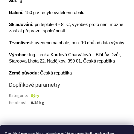
Sůl:
g
Balení:
150 g v recyklovatelném obalu
Skladování:
při teplotě 4 - 8 °C, výrobek proto není možné
zasílat přepravní společností.
Trvanlivost:
uvedeno na obale,
min. 10 dnů od data výroby
Výrobce:
Ing. Lenka Kardová Charvátová – Bláhův Dvůr,
Starcova Lhota 22, Nadějkov, 399 01, Česká republika
Země původu:
Česká republika
Doplňkové parametry
Kategorie
:
Sýry
Hmotnost
:
0.18 kg
Z
á
Shoptet.cz
Ze statku Dobříš
Certifikát BIO
p