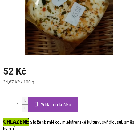
52 Kč
Měrná
34,67 Kč / 100 g
cena:
Přidat do košíku
CHLAZENÉ
Složení: mléko,
mlékárenské kultury, syřidlo, sůl, směs
koření