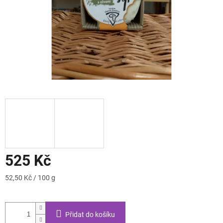
525 Kč
Měrná
52,50 Kč / 100 g
cena:
Přidat do košíku