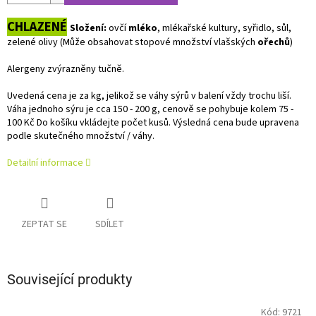
CHLAZENÉ
Složení:
ovčí
mléko
, mlékařské kultury, syřidlo, sůl,
zelené olivy (Může obsahovat stopové množství vlašských
ořechů
)
Alergeny zvýrazněny tučně.
Uvedená cena je za kg, jelikož se váhy sýrů v balení vždy trochu liší.
Váha jednoho sýru je cca 150 - 200 g, cenově se pohybuje kolem 75 -
100 Kč Do košíku vkládejte počet kusů. Výsledná cena bude upravena
podle skutečného množství / váhy.
Detailní informace
ZEPTAT SE
SDÍLET
Související produkty
Kód:
9721