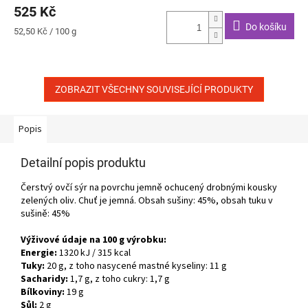
525 Kč
Do košíku
Měrná
52,50 Kč / 100 g
cena:
ZOBRAZIT VŠECHNY SOUVISEJÍCÍ PRODUKTY
Popis
Detailní popis produktu
Čerstvý ovčí sýr na povrchu jemně ochucený drobnými kousky
zelených oliv. Chuť je jemná. Obsah sušiny: 45%, obsah tuku v
sušině: 45%
Výživové údaje na 100 g výrobku:
Energie:
1320 kJ / 315 kcal
Tuky:
20 g, z toho nasycené mastné kyseliny: 11 g
Sacharidy:
1,7 g, z toho cukry: 1,7 g
Bílkoviny:
19 g
Sůl:
2 g