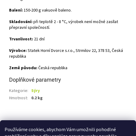
Balení:
150-200 g vakuově baleno.
Skladování:
při teplotě 2 - 8 °C, výrobek není možné zasílat
přepravní společností.
Trvanlivost:
21 dní
Výrobce:
Statek Horní Dvorce s.r.o., Strmilov 22, 378 53, Česká
republika
Země původu:
Česká republika
Doplňkové parametry
Kategorie
:
Sýry
Hmotnost
:
0.2 kg
Z
á
Shoptet.cz
Ze statku Dobříš
Certifikát BIO
p
Používáme cookies, abychom Vám umožnili pohodlné
a