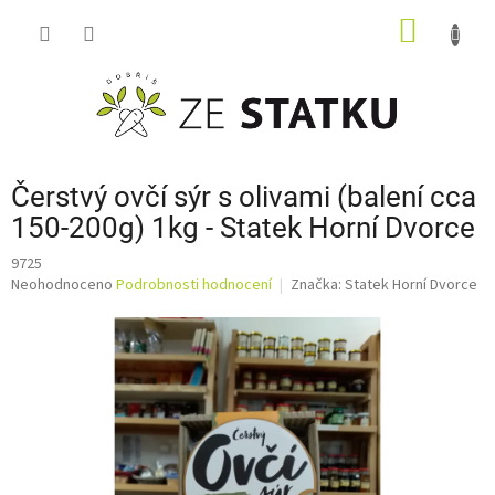
Přejít
NÁKUP
na
obsah
KOŠÍK
Čerstvý ovčí sýr s olivami (balení cca
150-200g) 1kg - Statek Horní Dvorce
9725
Průměrné
Neohodnoceno
Podrobnosti hodnocení
Značka:
Statek Horní Dvorce
hodnocení
produktu
je
0,0
z
5
hvězdiček.