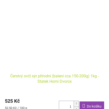
Čerstvý ovčí sýr přírodní (balení cca 150-200g) 1kg -
Statek Horní Dvorce
525 Kč
Do košíku
Měrná
52,50 Kč / 100 g