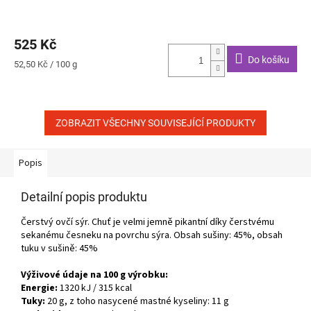
525 Kč
Do košíku
Měrná
52,50 Kč / 100 g
cena:
ZOBRAZIT VŠECHNY SOUVISEJÍCÍ PRODUKTY
Popis
Detailní popis produktu
Čerstvý ovčí sýr. Chuť je velmi jemně pikantní díky čerstvému
sekanému česneku na povrchu sýra. Obsah sušiny: 45%, obsah
tuku v sušině: 45%
Výživové údaje na 100 g výrobku:
Energie:
1320 kJ / 315 kcal
Tuky:
20 g, z toho nasycené mastné kyseliny: 11 g