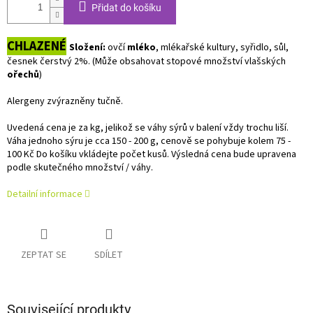
Přidat do košíku
CHLAZENÉ
Složení:
ovčí
mléko
, mlékařské kultury, syřidlo, sůl,
česnek čerstvý 2%. (Může obsahovat stopové množství vlašských
ořechů
)
Alergeny zvýrazněny tučně.
Uvedená cena je za kg, jelikož se váhy sýrů v balení vždy trochu liší.
Váha jednoho sýru je cca 150 - 200 g, cenově se pohybuje kolem 75 -
100 Kč Do košíku vkládejte počet kusů. Výsledná cena bude upravena
podle skutečného množství / váhy.
Detailní informace
ZEPTAT SE
SDÍLET
Související produkty