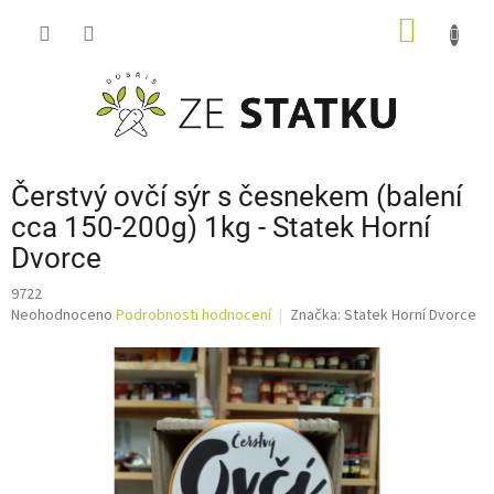
Přejít
NÁKUP
na
obsah
KOŠÍK
Čerstvý ovčí sýr s česnekem (balení
cca 150-200g) 1kg - Statek Horní
Dvorce
9722
Průměrné
Neohodnoceno
Podrobnosti hodnocení
Značka:
Statek Horní Dvorce
hodnocení
produktu
je
0,0
z
5
hvězdiček.