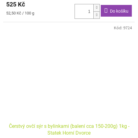
525 Kč
Do košíku
Měrná
52,50 Kč / 100 g
cena:
Kód:
9724
Čerstvý ovčí sýr s bylinkami (balení cca 150-200g) 1kg -
Statek Horní Dvorce