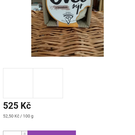
525 Kč
Měrná
52,50 Kč / 100 g
cena: