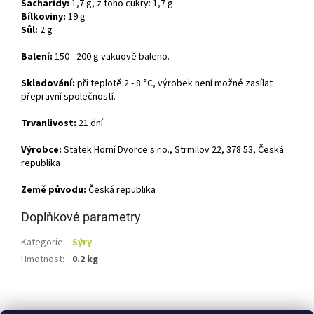
Sacharidy:
1,7 g, z toho cukry: 1,7 g
Bílkoviny:
19 g
Sůl:
2 g
Balení:
150 - 200 g vakuově baleno.
Skladování:
při teplotě 2 - 8 °C, výrobek není možné zasílat
přepravní společností.
Trvanlivost:
21 dní
Výrobce:
Statek Horní Dvorce s.r.o., Strmilov 22, 378 53, Česká
republika
Země původu:
Česká republika
Doplňkové parametry
Kategorie
:
Sýry
Hmotnost
:
0.2 kg
Z