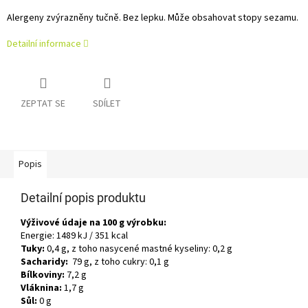
Alergeny zvýrazněny tučně. Bez lepku. Může obsahovat stopy sezamu.
Detailní informace
ZEPTAT SE
SDÍLET
Popis
Detailní popis produktu
Výživové údaje na 100 g výrobku:
Energie: 1489 kJ / 351 kcal
Tuky:
0,4 g, z toho nasycené mastné kyseliny: 0,2 g
Sacharidy:
79 g, z toho cukry: 0,1 g
Bílkoviny:
7,2 g
Vláknina:
1,7 g
Sůl:
0 g