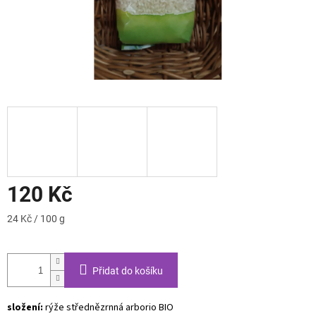
120 Kč
Měrná
24 Kč / 100 g
cena:
Přidat do košíku
složení:
rýže střednězrnná arborio BIO