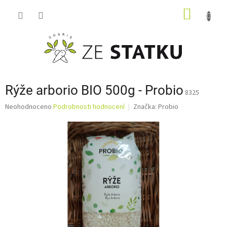
Přejít
NÁKUP
na
obsah
KOŠÍK
Rýže arborio BIO 500g - Probio
8325
Průměrné
Neohodnoceno
Podrobnosti hodnocení
Značka:
Probio
hodnocení
produktu
je
0,0
z
5
hvězdiček.