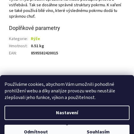
vstřebává. Tak se dosáhne správné struktury pokrmu. K vaření
se také používá bílé víno, které výslednému pokrmu dodá tu
správnou chuť.
Doplňkové parametry
Kategorie
:
Rýže
Hmotnost
:
0.51 kg
EAN
:
8595582420015
Z
á
Shoptet.cz
Ze statku Dobříš
Certifikát BIO
p
Používáme cookies, abychom Vám umožnili pohodlné
a
prohlížení webu a díky analýze provozu webu neustále
t
zlepšovali jeho funkce, výkon a použitelnost.
í
Vytvořil Shoptet
Nastavení
Copyright 2026
E-shop Ze statku Dobříš
. Všechna práva
Odmítnout
Souhlasím
vyhrazena.
Upravit nastavení cookies