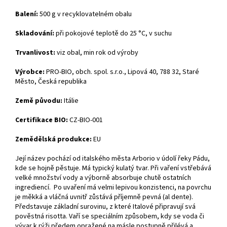
Balení:
500 g v recyklovatelném obalu
Skladování:
při pokojové teplotě do 25 °C, v suchu
Trvanlivost:
viz obal, min rok od výroby
Výrobce:
PRO-BIO, obch. spol. s.r.o., Lipová 40, 788 32, Staré
Město, Česká republika
Země původu:
Itálie
Certifikace BIO:
CZ-BIO-001
Zemědělská produkce:
EU
Její název pochází od italského města Arborio v údolí řeky Pádu,
kde se hojně pěstuje. Má typický kulatý tvar. Při vaření vstřebává
velké množství vody a výborně absorbuje chutě ostatních
ingrediencí. Po uvaření má velmi lepivou konzistenci, na povrchu
je měkká a vláčná uvnitř zůstává příjemně pevná (al dente).
Představuje základní surovinu, z které Italové připravují svá
pověstná risotta. Vaří se speciálním způsobem, kdy se voda či
vývar k rýži předem opražené na másle postupně přilévá a