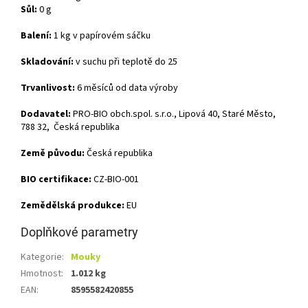
Sůl:
0 g
Balení:
1 kg v papírovém sáčku
Skladování:
v suchu při teplotě do 25
Trvanlivost:
6 měsíců od data výroby
Dodavatel:
PRO-BIO obch.spol. s.r.o., Lipová 40, Staré Město,
788 32, Česká republika
Země původu:
Česká republika
BIO certifikace:
CZ-BIO-001
Zemědělská produkce:
EU
Doplňkové parametry
Kategorie
:
Mouky
Hmotnost
:
1.012 kg
EAN
:
8595582420855