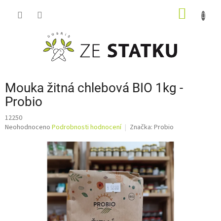
Přejít
NÁKUP
na
obsah
KOŠÍK
Mouka žitná chlebová BIO 1kg -
Probio
12250
Průměrné
Neohodnoceno
Podrobnosti hodnocení
Značka:
Probio
hodnocení
produktu
je
0,0
z
5
hvězdiček.