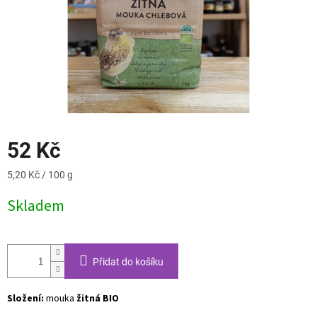
52 Kč
Měrná
5,20 Kč / 100 g
cena:
Skladem
Přidat do košíku
Složení:
mouka
žitná BIO