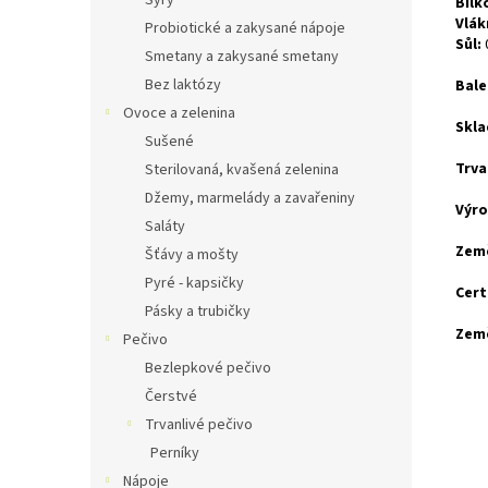
Sýry
Bílk
Vlák
Probiotické a zakysané nápoje
Sůl:
Smetany a zakysané smetany
Bez laktózy
Bale
Ovoce a zelenina
Skla
Sušené
Trva
Sterilovaná, kvašená zelenina
Džemy, marmelády a zavařeniny
Výr
Saláty
Zem
Šťávy a mošty
Pyré - kapsičky
Cert
Pásky a trubičky
Zem
Pečivo
Bezlepkové pečivo
Čerstvé
Trvanlivé pečivo
Perníky
Nápoje