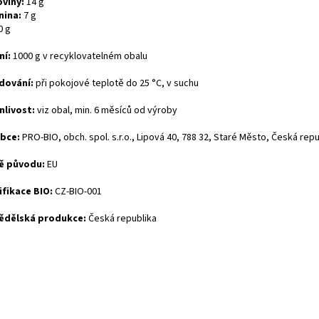
oviny:
14 g
nina:
7 g
0 g
ní:
1000 g v recyklovatelném obalu
dování:
při pokojové teplotě do 25 °C, v suchu
nlivost:
viz obal, min. 6 měsíců od výroby
obce:
PRO-BIO, obch. spol. s.r.o., Lipová 40, 788 32, Staré Město, Česká repu
ě původu:
EU
ifikace BIO:
CZ-BIO-001
ědělská produkce:
Česká republika