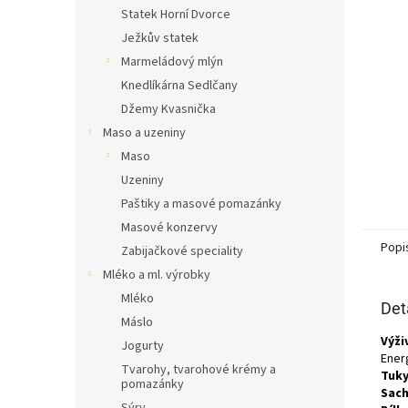
n
Statek Horní Dvorce
e
Ježkův statek
l
Marmeládový mlýn
Knedlíkárna Sedlčany
Džemy Kvasnička
Maso a uzeniny
Maso
Uzeniny
Paštiky a masové pomazánky
Masové konzervy
Popi
Zabijačkové speciality
Mléko a ml. výrobky
Mléko
Det
Máslo
Výži
Jogurty
Energ
Tvarohy, tvarohové krémy a
Tuky
pomazánky
Sach