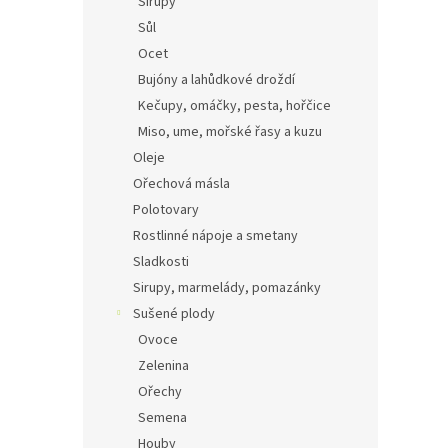
Sirupy
Sůl
Ocet
Bujóny a lahůdkové droždí
Kečupy, omáčky, pesta, hořčice
Miso, ume, mořské řasy a kuzu
Oleje
Ořechová másla
Polotovary
Rostlinné nápoje a smetany
Sladkosti
Sirupy, marmelády, pomazánky
Sušené plody
Ovoce
Zelenina
Ořechy
Semena
Houby