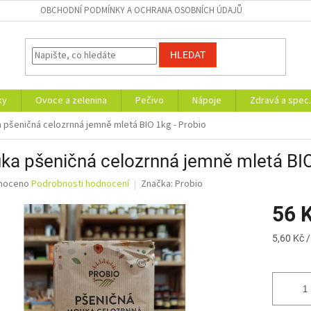
OBCHODNÍ PODMÍNKY A OCHRANA OSOBNÍCH ÚDAJŮ
HLEDAT
ky
Ovoce a zelenina
Pečivo
Nápoje
Zdravá a spec.
 pšeničná celozrnná jemně mletá BIO 1kg - Probio
a pšeničná celozrnná jemně mletá BIO
né
noceno
Podrobnosti hodnocení
Značka:
Probio
ní
56 
u
Měrná
5,60 Kč /
cena:
ek.