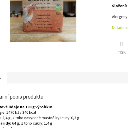
Složení:
Alergeny 
Detailní 
TISK
s
ailní popis produktu
vové údaje na 100 g výrobku:
ie: 1470 kJ / 346 kcal
:
2,4 g, z toho nasycené mastné kyseliny: 0,3 g
aridy:
64 g, z toho cukry: 1,4 g