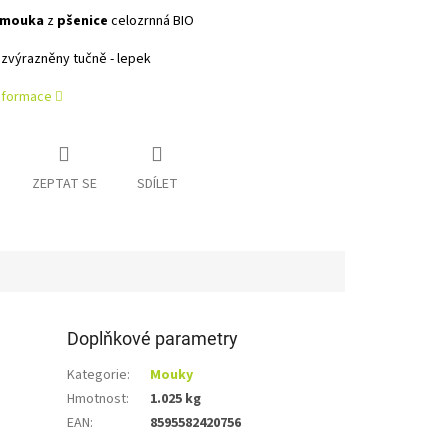
mouka
z
pšenice
celozrnná BIO
zvýrazněny tučně - lepek
informace
ZEPTAT SE
SDÍLET
Doplňkové parametry
Kategorie
:
Mouky
Hmotnost
:
1.025 kg
EAN
:
8595582420756