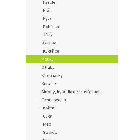
Fazole
Hrách
Rýže
Pohanka
Jáhly
Quinoa
Kukuřice
Mouky
Otruby
Strouhanky
Krupice
Škroby, kypřidla a zahušťovadla
Ochucovadla
Koření
Cukr
Med
Sladidla