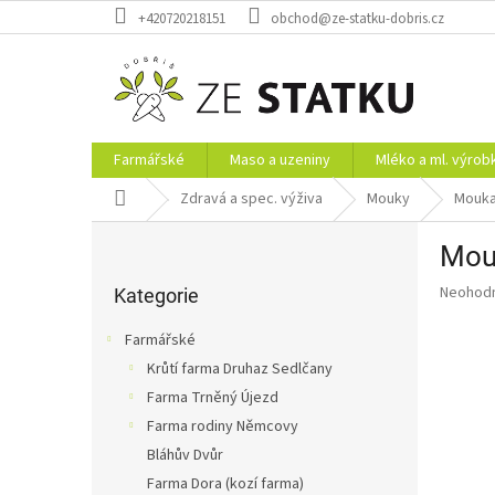
Přejít
+420720218151
obchod@ze-statku-dobris.cz
na
obsah
Farmářské
Maso a uzeniny
Mléko a ml. výrob
Domů
Zdravá a spec. výživa
Mouky
Mouka
P
Mouk
o
Přeskočit
s
Průměr
Neohod
kategorie
Kategorie
t
hodnoce
r
produkt
Farmářské
a
je
Krůtí farma Druhaz Sedlčany
0,0
n
z
Farma Trněný Újezd
n
5
í
Farma rodiny Němcovy
hvězdič
p
Bláhův Dvůr
a
Farma Dora (kozí farma)