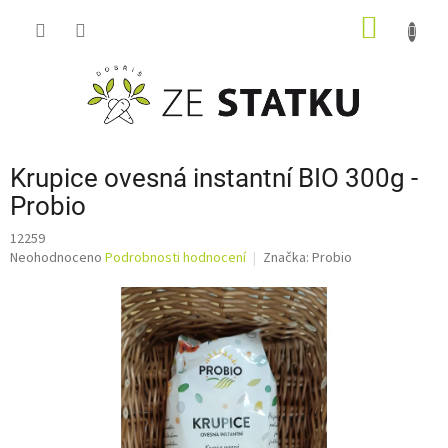
Přejít
NÁKUP
na
obsah
KOŠÍK
Krupice ovesná instantní BIO 300g -
Probio
12259
Průměrné
Neohodnoceno
Podrobnosti hodnocení
Značka:
Probio
hodnocení
produktu
je
0,0
z
5
hvězdiček.