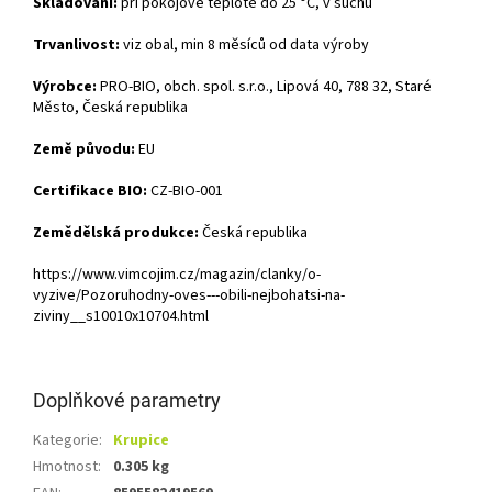
Skladování:
při pokojové teplotě do 25 °C, v suchu
Trvanlivost:
viz obal, min 8 měsíců od data výroby
Výrobce:
PRO-BIO, obch. spol. s.r.o., Lipová 40, 788 32, Staré
Město, Česká republika
Země původu:
EU
Certifikace BIO:
CZ-BIO-001
Zemědělská produkce:
Česká republika
https://www.vimcojim.cz/magazin/clanky/o-
vyzive/Pozoruhodny-oves---obili-nejbohatsi-na-
ziviny__s10010x10704.html
Doplňkové parametry
Kategorie
:
Krupice
Hmotnost
:
0.305 kg