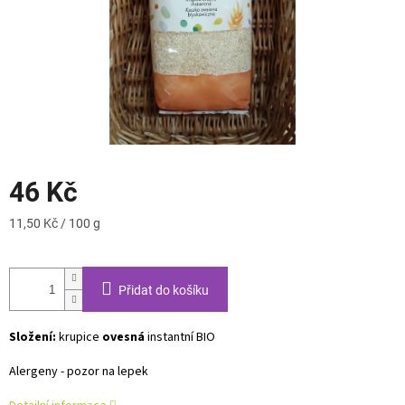
46 Kč
Měrná
11,50 Kč / 100 g
cena:
Přidat do košíku
Složení:
krupice
ovesná
instantní BIO
Alergeny - pozor na lepek