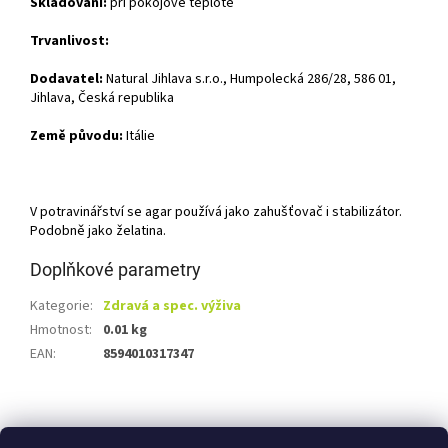
Skladování:
při pokojové teplotě
Trvanlivost:
Dodavatel:
Natural Jihlava s.r.o., Humpolecká 286/28, 586 01,
Jihlava, Česká republika
Země původu:
Itálie
V potravinářství se agar používá jako zahušťovač i stabilizátor.
Podobně jako želatina.
Doplňkové parametry
Kategorie
:
Zdravá a spec. výživa
Hmotnost
:
0.01 kg
EAN
:
8594010317347
Z
á
Shoptet.cz
Ze statku Dobříš
Certifikát BIO