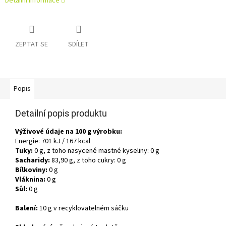
Detailní informace
ZEPTAT SE
SDÍLET
Popis
Detailní popis produktu
Výživové údaje na 100 g výrobku:
Energie: 701 kJ / 167 kcal
Tuky:
0 g, z toho nasycené mastné kyseliny: 0 g
Sacharidy:
83,90 g, z toho cukry: 0 g
Bílkoviny:
0 g
Vláknina:
0 g
Sůl:
0 g
Balení:
10 g v recyklovatelném sáčku