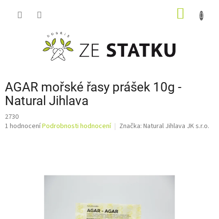
Přejít
NÁKUP
na
obsah
KOŠÍK
AGAR mořské řasy prášek 10g -
Natural Jihlava
2730
Průměrné
1 hodnocení
Podrobnosti hodnocení
Značka:
Natural Jihlava JK s.r.o.
hodnocení
produktu
je
5,0
z
5
hvězdiček.