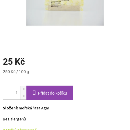
25 Kč
Měrná
250 Kč / 100 g
cena:
Přidat do košíku
Složení:
mořská řasa Agar
Bez alergenů