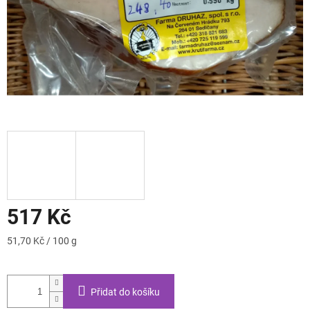
517 Kč
Měrná
51,70 Kč / 100 g
cena:
Přidat do košíku