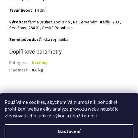
Trvanlivost:
14 dní
Výrobce:
farma Druhaz spol.s.r.o., Na Červeném Hrádku 793 ,
Sedlčany, 264 01, Česká Republika
Země původu:
Česká republika
Doplňkové parametry
Kategorie
:
Uzeniny
Hmotnost
:
0.6 kg
Z
á
Shoptet.cz
Ze statku Dobříš
Certifikát BIO
p
Používáme cookies, abychom Vám umožnili pohodlné
a
prohlížení webu a díky analýze provozu webu neustále
t
zlepšovali jeho funkce, výkon a použitelnost.
í
Vytvořil Shoptet
Nastavení