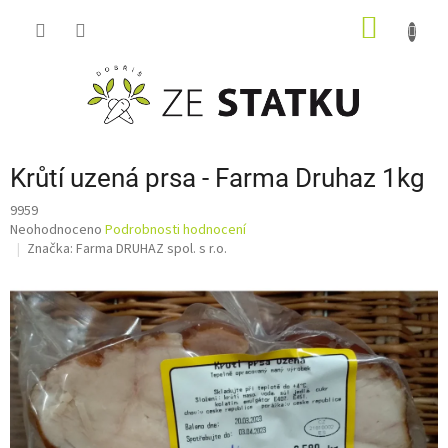
Přejít
NÁKUP
na
obsah
KOŠÍK
Krůtí uzená prsa - Farma Druhaz 1kg
9959
Průměrné
Neohodnoceno
Podrobnosti hodnocení
hodnocení
Značka:
Farma DRUHAZ spol. s r.o.
produktu
je
0,0
z
5
hvězdiček.