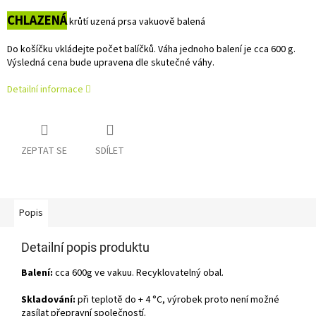
CHLAZENÁ
krůtí uzená prsa vakuově balená
Do košíčku vkládejte počet balíčků. Váha jednoho balení je cca 600 g.
Výsledná cena bude upravena dle skutečné váhy.
Detailní informace
ZEPTAT SE
SDÍLET
Popis
Detailní popis produktu
Balení:
cca 600g ve vakuu. Recyklovatelný obal.
Skladování:
při teplotě do + 4 °C, výrobek proto není možné
zasílat přepravní společností.