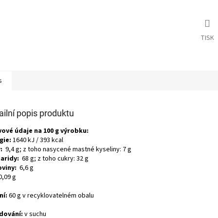
TISK
s
ailní popis produktu
vové údaje na 100 g výrobku:
gie:
1640 kJ / 393 kcal
:
9,4 g; z toho nasycené mastné kyseliny: 7 g
aridy:
68 g; z toho cukry: 32 g
oviny:
6,6 g
0,09 g
ní:
60 g v recyklovatelném obalu
dování:
v suchu