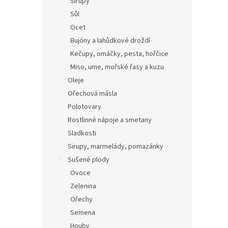
Sirupy
Sůl
Ocet
Bujóny a lahůdkové droždí
Kečupy, omáčky, pesta, hořčice
Miso, ume, mořské řasy a kuzu
Oleje
Ořechová másla
Polotovary
Rostlinné nápoje a smetany
Sladkosti
Sirupy, marmelády, pomazánky
Sušené plody
Ovoce
Zelenina
Ořechy
Semena
Houby