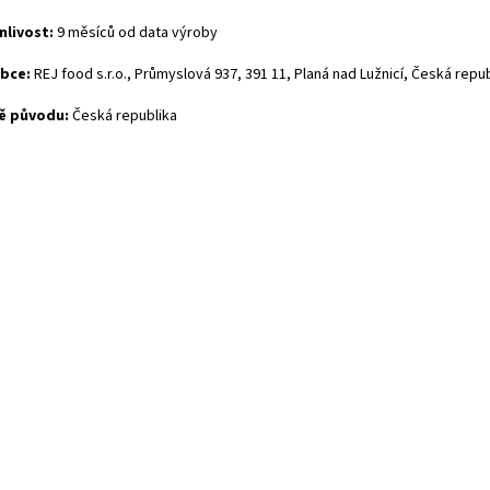
nlivost:
9 měsíců od data výroby
bce:
REJ food s.r.o., Průmyslová 937, 391 11, Planá nad Lužnicí, Česká repu
ě původu:
Česká republika