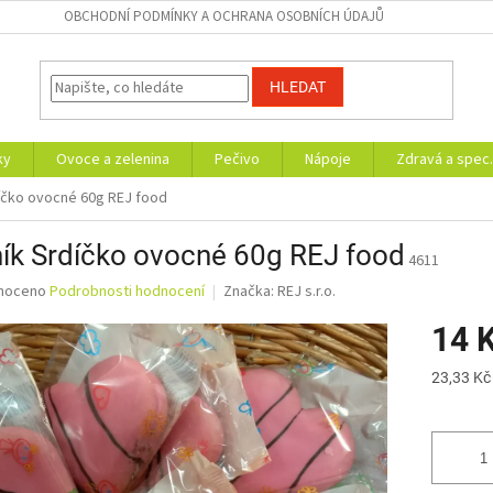
OBCHODNÍ PODMÍNKY A OCHRANA OSOBNÍCH ÚDAJŮ
HLEDAT
ky
Ovoce a zelenina
Pečivo
Nápoje
Zdravá a spec.
íčko ovocné 60g REJ food
ík Srdíčko ovocné 60g REJ food
4611
né
noceno
Podrobnosti hodnocení
Značka:
REJ s.r.o.
ní
14 
u
Měrná
23,33 Kč
cena:
ek.