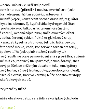
ovocnou náplní v cukrářské polevě
perník korpus [
pšeničná
mouka, invertní cukr (cukr,
átka hydrogenuhličitan sodný), pasterovaná
melanž (
vejce
, konzervant sorban draselný, regulátor
 kyselina citronová), kypřící látka hydrogenuhličitan
 protispékavou látkou uhličitanem hořečnatým,
é koření], ovocná náplň 20% [směs ovocných dření
švestka, červený rybíz), fruktózo-glukózový sirup,
kyselosti kyselina citronová, želírující látka: pektin,
t z černé mrkve, voda, konzervant sorban draselný],
 poleva 17% [cukr, plně ztužený rostlinný tuk
rový, rostlinné oleje palmové, sušená
syrovátka
, sušené
ěné
mléko
, rostlinný tuk (palmový, palmojádrový, shea
akaový prášek se sníženým obsahem tuku, emulgátory
cový lecitin,
sójový
lecitin, polyglycerolpolyricinoleát),
ilkový extrakt, barvivo karmín]. Může obsahovat stopy
a skořápkových plodů.
 zvýrazněny tučně
může obsahovat stopy arašídů a skořápkových plodů.
informace