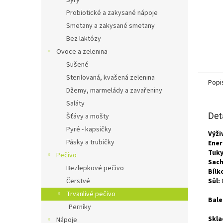
Sýry
Probiotické a zakysané nápoje
Smetany a zakysané smetany
Bez laktózy
Ovoce a zelenina
Sušené
Sterilovaná, kvašená zelenina
Popi
Džemy, marmelády a zavařeniny
Saláty
Det
Šťávy a mošty
Pyré - kapsičky
Výži
Pásky a trubičky
Ener
Tuky
Pečivo
Sach
Bezlepkové pečivo
Bílk
Čerstvé
Sůl:
Trvanlivé pečivo
Bale
Perníky
Skla
Nápoje