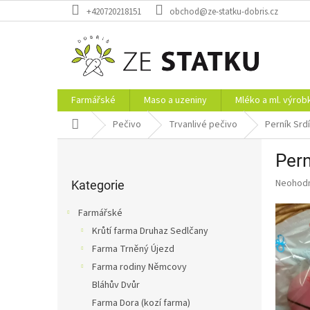
Přejít
+420720218151
obchod@ze-statku-dobris.cz
na
obsah
Farmářské
Maso a uzeniny
Mléko a ml. výrob
Domů
Pečivo
Trvanlivé pečivo
Perník Srd
P
Pern
o
Přeskočit
s
Průměr
Neohod
kategorie
Kategorie
t
hodnoce
r
produkt
Farmářské
a
je
Krůtí farma Druhaz Sedlčany
0,0
n
z
Farma Trněný Újezd
n
5
í
Farma rodiny Němcovy
hvězdič
p
Bláhův Dvůr
a
Farma Dora (kozí farma)