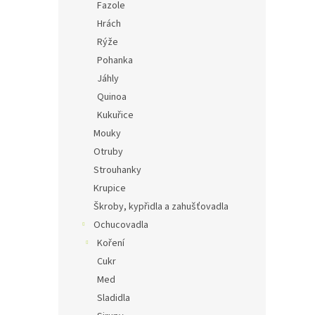
Fazole
Hrách
Rýže
Pohanka
Jáhly
Quinoa
Kukuřice
Mouky
Otruby
Strouhanky
Krupice
Škroby, kypřidla a zahušťovadla
Ochucovadla
Koření
Cukr
Med
Sladidla