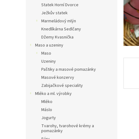
n
Statek Horní Dvorce
e
Ježkův statek
l
Marmeládový mlýn
Knedlíkárna Sedlčany
Džemy Kvasnička
Maso a uzeniny
Maso
Uzeniny
Paštiky a masové pomazánky
Masové konzervy
Zabijačkové speciality
Mléko a ml. výrobky
Mléko
Máslo
Jogurty
Tvarohy, tvarohové krémy a
pomazánky