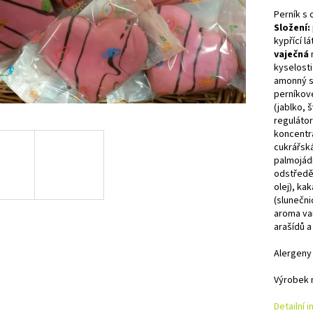
Perník s 
Složení:
kypřící l
vaječná
kyselosti
amonný s
perníkov
(jablko, 
regulátor 
koncentrá
cukrářská
palmojád
odstřed
olej), k
(slunečni
aroma van
arašídů 
Alergeny
Výrobek 
Detailní 