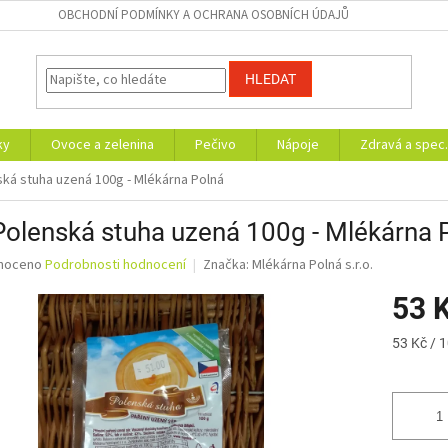
OBCHODNÍ PODMÍNKY A OCHRANA OSOBNÍCH ÚDAJŮ
HLEDAT
ky
Ovoce a zelenina
Pečivo
Nápoje
Zdravá a spec.
ská stuha uzená 100g - Mlékárna Polná
Polenská stuha uzená 100g - Mlékárna 
né
noceno
Podrobnosti hodnocení
Značka:
Mlékárna Polná s.r.o.
ní
53 
u
Měrná
53 Kč / 
cena:
ek.