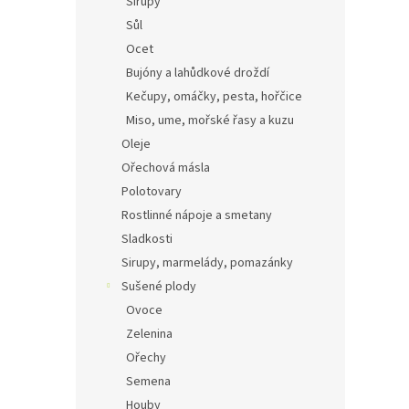
Sirupy
Sůl
Ocet
Bujóny a lahůdkové droždí
Kečupy, omáčky, pesta, hořčice
Miso, ume, mořské řasy a kuzu
Oleje
Ořechová másla
Polotovary
Rostlinné nápoje a smetany
Sladkosti
Sirupy, marmelády, pomazánky
Sušené plody
Ovoce
Zelenina
Ořechy
Semena
Houby