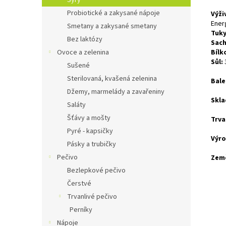
Sýry
Probiotické a zakysané nápoje
Výži
Energ
Smetany a zakysané smetany
Tuky
Bez laktózy
Sach
Ovoce a zelenina
Bílk
Sůl:
Sušené
Sterilovaná, kvašená zelenina
Bale
Džemy, marmelády a zavařeniny
Skla
Saláty
Šťávy a mošty
Trva
Pyré - kapsičky
Výro
Pásky a trubičky
Pečivo
Zem
Bezlepkové pečivo
Čerstvé
Trvanlivé pečivo
Perníky
Nápoje