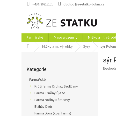
Přejít
+420720218151
obchod@ze-statku-dobris.cz
na
obsah
Farmářské
Maso a uzeniny
Mléko a ml. výrob
Domů
Mléko a ml. výrobky
Sýry
sýr Polen
P
sýr 
o
Přeskočit
s
Průměr
Neohod
kategorie
Kategorie
t
hodnoce
r
produkt
Farmářské
a
je
Krůtí farma Druhaz Sedlčany
0,0
n
z
Farma Trněný Újezd
n
5
í
Farma rodiny Němcovy
hvězdič
p
Bláhův Dvůr
a
Farma Dora (kozí farma)