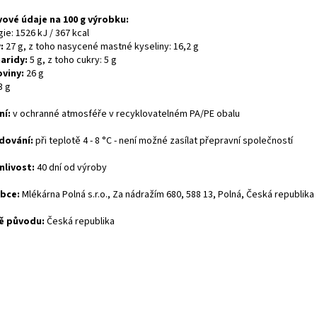
vové údaje na 100 g výrobku:
ie: 1526 kJ / 367 kcal
:
27 g, z toho nasycené mastné kyseliny: 16,2 g
aridy:
5 g, z toho cukry: 5 g
oviny:
26 g
3 g
ní:
v ochranné atmosféře v recyklovatelném PA/PE obalu
dování:
při teplotě 4 - 8 °C - není možné zasílat přepravní společností
nlivost:
40 dní od výroby
bce:
Mlékárna Polná s.r.o., Za nádražím 680, 588 13, Polná, Česká republika
ě původu:
Česká republika