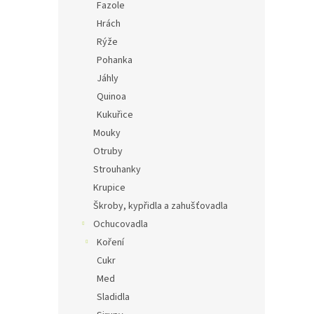
Fazole
Hrách
Rýže
Pohanka
Jáhly
Quinoa
Kukuřice
Mouky
Otruby
Strouhanky
Krupice
Škroby, kypřidla a zahušťovadla
Ochucovadla
Koření
Cukr
Med
Sladidla