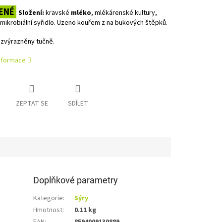
ENÉ
Složení:
kravské
mléko
, mlékárenské kultury,
, mikrobiální syřidlo. Uzeno kouřem z na bukových štěpků.
 zvýrazněny tučně.
informace
ZEPTAT SE
SDÍLET
Doplňkové parametry
Kategorie
:
Sýry
Hmotnost
:
0.11 kg