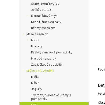
n
Statek Horní Dvorce
e
Ježkův statek
l
Marmeládový mlýn
Knedlíkárna Sedlčany
Džemy Kvasnička
Maso a uzeniny
Maso
Uzeniny
Paštiky a masové pomazánky
Masové konzervy
Zabijačkové speciality
Popi
Mléko a ml. výrobky
Mléko
Máslo
Det
Jogurty
Polen
Tvarohy, tvarohové krémy a
pomazánky
Obsa