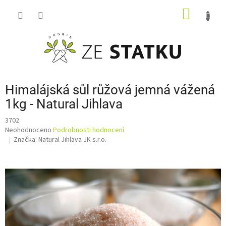
Přejít
NÁKUP
na
obsah
KOŠÍK
Himalájská sůl růžová jemná vážená
1kg - Natural Jihlava
3702
Průměrné
Neohodnoceno
Podrobnosti hodnocení
hodnocení
Značka:
Natural Jihlava JK s.r.o.
produktu
je
0,0
z
5
hvězdiček.