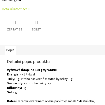
Bez alergenů
Detailní informace
ZEPTAT SE
SDÍLET
Popis
Detailní popis produktu
Výživové údaje na 100 g výrobku:
Energie:
- kJ / - kcal
Tuky:
- g; z toho nasycené mastné kyseliny: - g
Sacharidy:
- g; z toho cukry: - g
Bílkoviny:
- g
Sůl:
- g
Balení:
v recyklovatelném obalu
(papírový sáček / vlastní obal)