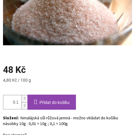
48 Kč
Měrná
4,80 Kč / 100 g
cena:
Přidat do košíku
Složení:
himalájská sůl růžová jemná
- možno vkládat do košíku
násobky 10g : 0,01 = 10g ; 0,1 = 100g