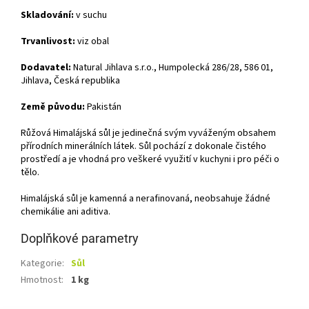
Skladování:
v suchu
Trvanlivost:
viz obal
Dodavatel:
Natural Jihlava s.r.o., Humpolecká 286/28, 586 01,
Jihlava, Česká republika
Země původu:
Pakistán
Růžová Himalájská sůl je jedinečná svým vyváženým obsahem
přírodních minerálních látek. Sůl pochází z dokonale čistého
prostředí a je vhodná pro veškeré využití v kuchyni i pro péči o
tělo.
Himalájská sůl je kamenná a nerafinovaná, neobsahuje žádné
chemikálie ani aditiva.
Doplňkové parametry
Kategorie
:
Sůl
Hmotnost
:
1 kg