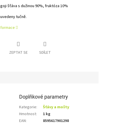
goji šťáva s dužinou 90%, fruktóza 10%
 uvedeny tučně.
informace
ZEPTAT SE
SDÍLET
Doplňkové parametry
Kategorie
:
Šťávy a mošty
Hmotnost
:
1 kg
EAN
:
8595617901298