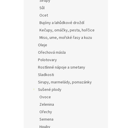
Sirupy
Sůl
Ocet
Bujóny a lahůdkové droždí
Kečupy, omáčky, pesta, hořčice
Miso, ume, mořské řasy a kuzu
Oleje
Ořechová másla
Polotovary
Rostlinné nápoje a smetany
Sladkosti
Sirupy, marmelády, pomazánky
Sušené plody
Ovoce
Zelenina
Ořechy
Semena
Houby