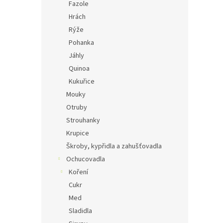
Fazole
Hrách
Rýže
Pohanka
Jáhly
Quinoa
Kukuřice
Mouky
Otruby
Strouhanky
Krupice
Škroby, kypřidla a zahušťovadla
Ochucovadla
Koření
Cukr
Med
Sladidla