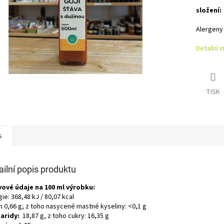
složení:
Alergeny
Detailní 
TISK
s
ailní popis produktu
vové údaje na 100 ml výrobku:
ie: 368,48 kJ / 80,07 kcal
:
0,66 g, z toho nasycené mastné kyseliny: <0,1 g
aridy:
18,87 g, z toho cukry: 16,35 g