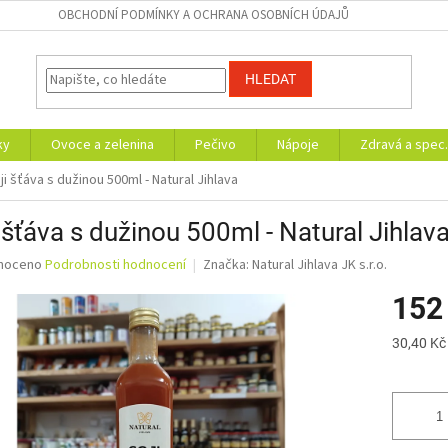
OBCHODNÍ PODMÍNKY A OCHRANA OSOBNÍCH ÚDAJŮ
HLEDAT
ky
Ovoce a zelenina
Pečivo
Nápoje
Zdravá a spec.
ji šťáva s dužinou 500ml - Natural Jihlava
 šťáva s dužinou 500ml - Natural Jihlav
né
noceno
Podrobnosti hodnocení
Značka:
Natural Jihlava JK s.r.o.
ní
152
u
Měrná
30,40 Kč
cena:
ek.