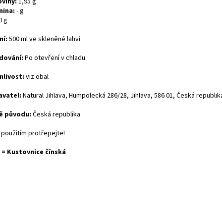
oviny:
1,95 g
nina:
- g
0 g
ní:
500 ml ve skleněné lahvi
dování:
Po otevření v chladu.
nlivost:
viz obal
avatel:
Natural Jihlava, Humpolecká 286/28, Jihlava, 586 01, Česká republik
ě původu:
Česká republika
 použitím protřepejte!
 = Kustovnice čínská