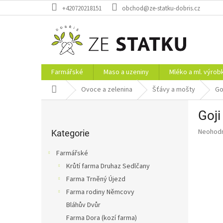
Přejít
+420720218151
obchod@ze-statku-dobris.cz
na
obsah
Farmářské
Maso a uzeniny
Mléko a ml. výrob
Domů
Ovoce a zelenina
Šťávy a mošty
Go
P
Goji
o
Přeskočit
s
Průměr
Neohod
kategorie
Kategorie
t
hodnoce
r
produkt
Farmářské
a
je
Krůtí farma Druhaz Sedlčany
0,0
n
z
Farma Trněný Újezd
n
5
í
Farma rodiny Němcovy
hvězdič
p
Bláhův Dvůr
a
Farma Dora (kozí farma)