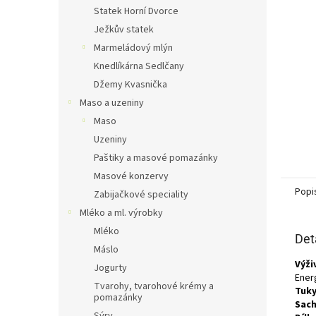
n
Statek Horní Dvorce
e
Ježkův statek
l
Marmeládový mlýn
Knedlíkárna Sedlčany
Džemy Kvasnička
Maso a uzeniny
Maso
Uzeniny
Paštiky a masové pomazánky
Masové konzervy
Popi
Zabijačkové speciality
Mléko a ml. výrobky
Mléko
Det
Máslo
Výži
Jogurty
Energ
Tvarohy, tvarohové krémy a
Tuky
pomazánky
Sach