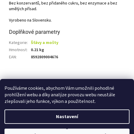
Bez konzervantů, bez přidaného cukru, bez enzymace a bez
umělých přísad.
Vyrobeno na Slovensku.
Doplňkové parametry
Kategorie
:
Šťávy a mošty
Hmotnost
:
0.21 kg
EAN
:
8592809004676
Z
á
Shoptet.cz
Ze statku Dobříš
Certifikát BIO
p
Používáme cookies, abychom Vám umožnili pohodlné
a
prohlížení webu a díky analýze provozu webu neustále
t
zlepšovali jeho funkce, výkon a použitelnost.
í
Vytvořil Shoptet
Nastavení
Copyright 2026
E-shop Ze statku Dobříš
. Všechna práva