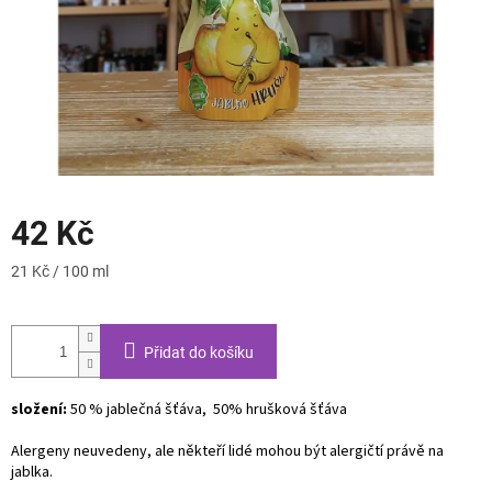
42 Kč
Měrná
21 Kč / 100 ml
cena:
Přidat do košíku
složení:
50 % jablečná šťáva, 50% hrušková šťáva
Alergeny neuvedeny, ale někteří lidé mohou být alergičtí právě na
jablka.