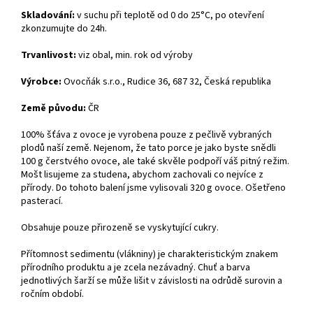
Skladování:
v suchu při teplotě od 0 do 25°C, po otevření
zkonzumujte do 24h.
Trvanlivost:
viz obal, min. rok od výroby
Výrobce:
Ovocňák s.r.o., Rudice 36, 687 32, Česká republika
Země původu:
ČR
100% šťáva z ovoce je vyrobena pouze z pečlivě vybraných
plodů naší země. Nejenom, že tato porce je jako byste snědli
100 g čerstvého ovoce, ale také skvěle podpoří váš pitný režim.
Mošt lisujeme za studena, abychom zachovali co nejvíce z
přírody. Do tohoto balení jsme vylisovali 320 g ovoce. Ošetřeno
pasterací.
Obsahuje pouze přirozeně se vyskytující cukry.
Přítomnost sedimentu (vlákniny) je charakteristickým znakem
přírodního produktu a je zcela nezávadný. Chuť a barva
jednotlivých šarží se může lišit v závislosti na odrůdě surovin a
ročním období.