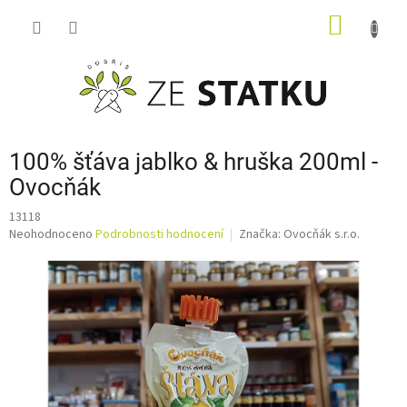
Přejít
NÁKUP
na
obsah
KOŠÍK
100% šťáva jablko & hruška 200ml -
Ovocňák
13118
Průměrné
Neohodnoceno
Podrobnosti hodnocení
Značka:
Ovocňák s.r.o.
hodnocení
produktu
je
0,0
z
5
hvězdiček.