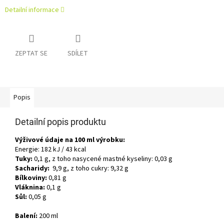
Detailní informace
ZEPTAT SE
SDÍLET
Popis
Detailní popis produktu
Výživové údaje na 100 ml výrobku:
Energie: 182 kJ / 43 kcal
Tuky:
0,1 g, z toho nasycené mastné kyseliny: 0,03 g
Sacharidy:
9,9 g, z toho cukry: 9,32 g
Bílkoviny:
0,81 g
Vláknina:
0,1 g
Sůl:
0,05 g
Balení:
200 ml