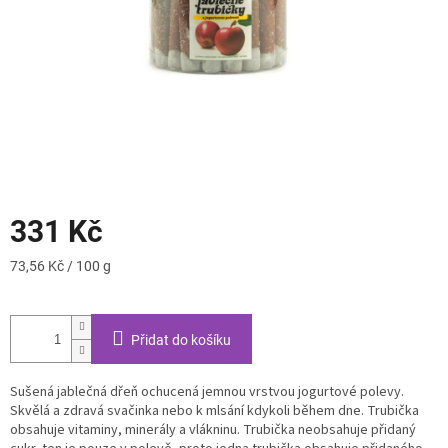
331 Kč
Měrná
73,56 Kč / 100 g
cena:
Přidat do košíku
Sušená jablečná dřeň ochucená jemnou vrstvou jogurtové polevy.
Skvělá a zdravá svačinka nebo k mlsání kdykoli během dne. Trubička
obsahuje vitaminy, minerály a vlákninu. Trubička neobsahuje přidaný