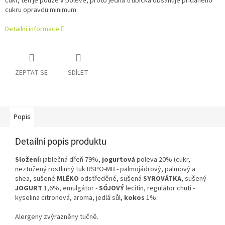
cukr, ten je pouze v polevě, proto jedna trubička obsahuje přidaného
cukru opravdu minimum.
Detailní informace
ZEPTAT SE
SDÍLET
Popis
Detailní popis produktu
Složení:
jablečná dřeň 79%,
jogurtová
poleva 20% (cukr,
neztužený rostlinný tuk RSPO-MB - palmojádrový, palmový a
shea, sušené
MLÉKO
odstředěné, sušená
SYROVÁTKA
, sušený
JOGURT
1,6%, emulgátor -
SÓJOVÝ
lecitin, regulátor chuti -
kyselina citronová, aroma, jedlá sůl,
kokos
1%.
Alergeny zvýrazněny tučně.