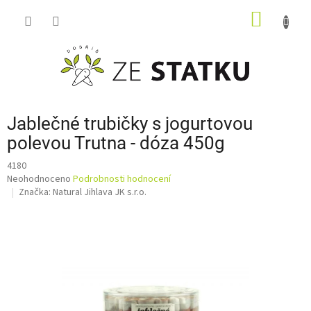
Přejít
NÁKUP
na
obsah
KOŠÍK
Jablečné trubičky s jogurtovou
polevou Trutna - dóza 450g
4180
Průměrné
Neohodnoceno
Podrobnosti hodnocení
hodnocení
Značka:
Natural Jihlava JK s.r.o.
produktu
je
0,0
z
5
hvězdiček.