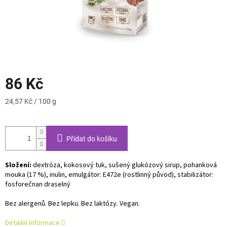
86 Kč
Měrná
24,57 Kč / 100 g
cena:
Přidat do košíku
Složení:
dextróza, kokosový tuk, sušený glukózový sirup, pohanková
mouka (17 %), inulin, emulgátor: E472e (rostlinný původ), stabilizátor:
fosforečnan draselný
Bez alergenů. Bez lepku. Bez laktózy. Vegan.
Detailní informace