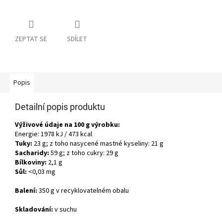
ZEPTAT SE
SDÍLET
Popis
Detailní popis produktu
Výživové údaje na 100 g výrobku:
Energie: 1978 kJ / 473 kcal
Tuky:
23 g; z toho nasycené mastné kyseliny: 21 g
Sacharidy:
59 g; z toho cukry: 29 g
Bílkoviny:
2,1 g
Sůl:
<0,03 mg
Balení:
350 g v recyklovatelném obalu
Skladování:
v suchu