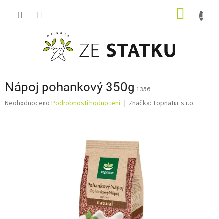
Přejít
NÁKUP
na
obsah
KOŠÍK
Nápoj pohankový 350g
1356
Průměrné
Neohodnoceno
Podrobnosti hodnocení
Značka:
Topnatur s.r.o.
hodnocení
produktu
je
0,0
z
5
hvězdiček.