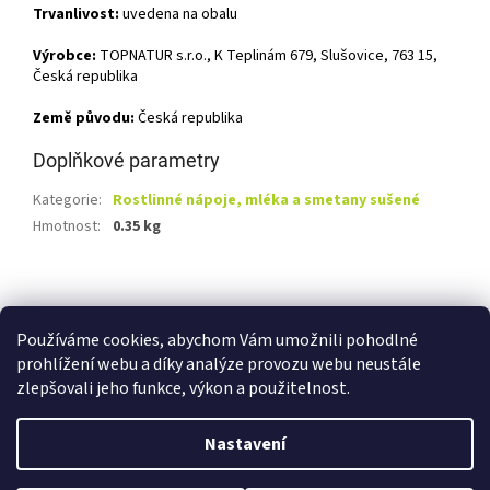
Trvanlivost:
uvedena na obalu
Výrobce:
TOPNATUR s.r.o., K Teplinám 679, Slušovice, 763 15,
Česká republika
Země původu:
Česká republika
Doplňkové parametry
Kategorie
:
Rostlinné nápoje, mléka a smetany sušené
Hmotnost
:
0.35 kg
Z
á
Shoptet.cz
Ze statku Dobříš
Certifikát BIO
p
Používáme cookies, abychom Vám umožnili pohodlné
a
prohlížení webu a díky analýze provozu webu neustále
t
zlepšovali jeho funkce, výkon a použitelnost.
í
Vytvořil Shoptet
Nastavení