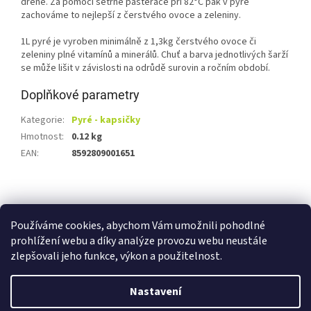
dřeně. Za pomoci šetrné pasterace při 82°C pak v pyré
zachováme to nejlepší z čerstvého ovoce a zeleniny.
1L pyré je vyroben minimálně z 1,3kg čerstvého ovoce či
zeleniny plné vitamínů a minerálů. Chuť a barva jednotlivých šarží
se může lišit v závislosti na odrůdě surovin a ročním období.
Doplňkové parametry
Kategorie
:
Pyré - kapsičky
Hmotnost
:
0.12 kg
EAN
:
8592809001651
Z
á
Shoptet.cz
Ze statku Dobříš
Certifikát BIO
p
Používáme cookies, abychom Vám umožnili pohodlné
a
prohlížení webu a díky analýze provozu webu neustále
t
zlepšovali jeho funkce, výkon a použitelnost.
í
Vytvořil Shoptet
Nastavení