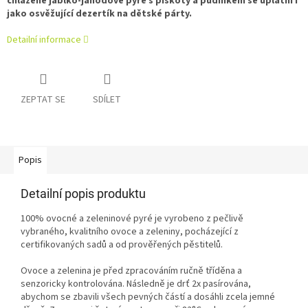
chlazené jablko-jahodové pyré s piškoty a pudinkem se uplatní i
jako osvěžující dezertík na dětské párty.
Detailní informace
ZEPTAT SE
SDÍLET
Popis
Detailní popis produktu
100% ovocné a zeleninové pyré je vyrobeno z pečlivě
vybraného, kvalitního ovoce a zeleniny, pocházející z
certifikovaných sadů a od prověřených pěstitelů.
Ovoce a zelenina je před zpracováním ručně tříděna a
senzoricky kontrolována. Následně je drť 2x pasírována,
abychom se zbavili všech pevných částí a dosáhli zcela jemné