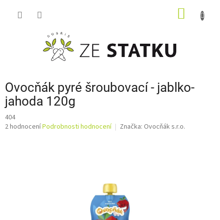
Přejít
NÁKUP
na
obsah
KOŠÍK
Ovocňák pyré šroubovací - jablko-
jahoda 120g
404
Průměrné
2 hodnocení
Podrobnosti hodnocení
Značka:
Ovocňák s.r.o.
hodnocení
produktu
je
2,5
z
5
hvězdiček.