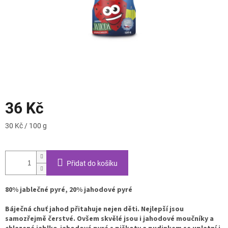
36 Kč
Měrná
30 Kč / 100 g
cena:
Přidat do košíku
80% jablečné pyré, 20% jahodové pyré
Báječná chuť jahod přitahuje nejen děti. Nejlepší jsou
samozřejmě čerstvé. Ovšem skvělé jsou i jahodové moučníky a