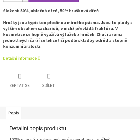
Složení: 50% jablečná dřeň, 50% hrušková dřeň
Hrušky jsou typickou plodinou mírného pásma. Jsou to plody s
vyšším obsahem sacharidů, v nichž převládá fruktóza. V
kosmetice se hojně využívá výtažek z hrušek. Chuť i aroma
jednotlivých šarží se lehce liší podle skladby odrůd a stupně
konzumní zralosti.
Detailní informace
ZEPTAT SE
SDÍLET
Popis
Detailní popis produktu
100% ovocné a zeleninové pyré je vyrobeno z pečlivě