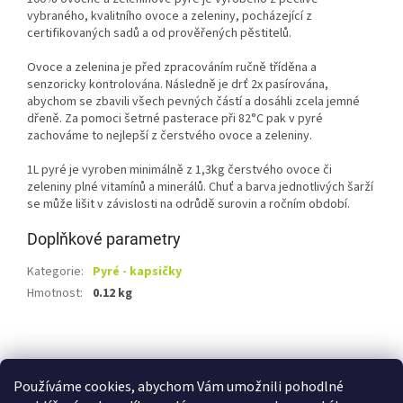
vybraného, kvalitního ovoce a zeleniny, pocházející z
certifikovaných sadů a od prověřených pěstitelů.
Ovoce a zelenina je před zpracováním ručně tříděna a
senzoricky kontrolována. Následně je drť 2x pasírována,
abychom se zbavili všech pevných částí a dosáhli zcela jemné
dřeně. Za pomoci šetrné pasterace při 82°C pak v pyré
zachováme to nejlepší z čerstvého ovoce a zeleniny.
1L pyré je vyroben minimálně z 1,3kg čerstvého ovoce či
zeleniny plné vitamínů a minerálů. Chuť a barva jednotlivých šarží
se může lišit v závislosti na odrůdě surovin a ročním období.
Doplňkové parametry
Kategorie
:
Pyré - kapsičky
Hmotnost
:
0.12 kg
Z
á
Shoptet.cz
Ze statku Dobříš
Certifikát BIO
p
Používáme cookies, abychom Vám umožnili pohodlné