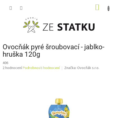
Přejít
NÁKUP
na
obsah
KOŠÍK
Ovocňák pyré šroubovací - jablko-
hruška 120g
406
Průměrné
2 hodnocení
Podrobnosti hodnocení
Značka:
Ovocňák s.r.o.
hodnocení
produktu
je
1,5
z
5
hvězdiček.