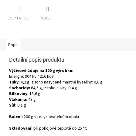
ZEPTAT SE
SDÍLET
Popis
Detailní popis produktu
Výživové údaje na 100 g výrobku:
Energie: 904 kJ / 216 kcal
Tuky:
4,2 g, z toho nasycené mastné kyseliny: 0,6 g
Sacharidy:
64,5 g, z toho cukry: 0,4 g
Bílkoviny:
15,6 g
Vláknina:
43 g
Sůl:
0,1 g
Balení:
200 g v recyklovatelném obalu
Skladování:
při pokojové teplotě do 25 °C