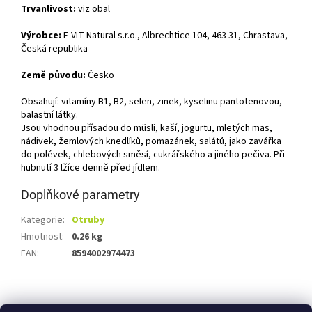
Trvanlivost:
viz obal
Výrobce:
E-VIT Natural s.r.o., Albrechtice 104, 463 31, Chrastava,
Česká republika
Země původu:
Česko
Obsahují: vitamíny B1, B2, selen, zinek, kyselinu pantotenovou,
balastní látky.
Jsou vhodnou přísadou do müsli, kaší, jogurtu, mletých mas,
nádivek, žemlových knedlíků, pomazánek, salátů, jako zavářka
do polévek, chlebových směsí, cukrářského a jiného pečiva. Při
hubnutí 3 lžíce denně před jídlem.
Doplňkové parametry
Kategorie
:
Otruby
Hmotnost
:
0.26 kg
EAN
:
8594002974473
Z
á