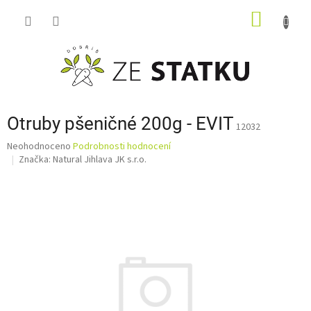
Přejít
NÁKUP
na
obsah
KOŠÍK
Otruby pšeničné 200g - EVIT
12032
Průměrné
Neohodnoceno
Podrobnosti hodnocení
hodnocení
Značka:
Natural Jihlava JK s.r.o.
produktu
je
0,0
z
5
hvězdiček.