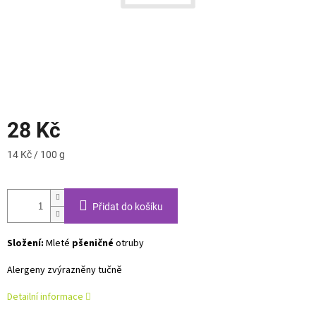
28 Kč
Měrná
14 Kč / 100 g
cena:
Přidat do košíku
Složení:
Mleté
pšeničné
otruby
Alergeny zvýrazněny tučně
Detailní informace