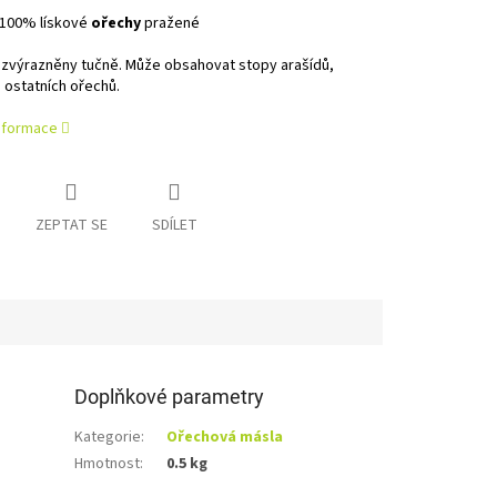
100% lískové
ořechy
pražené
 zvýrazněny tučně. Může obsahovat stopy arašídů,
 ostatních ořechů.
informace
ZEPTAT SE
SDÍLET
Doplňkové parametry
Kategorie
:
Ořechová másla
Hmotnost
:
0.5 kg