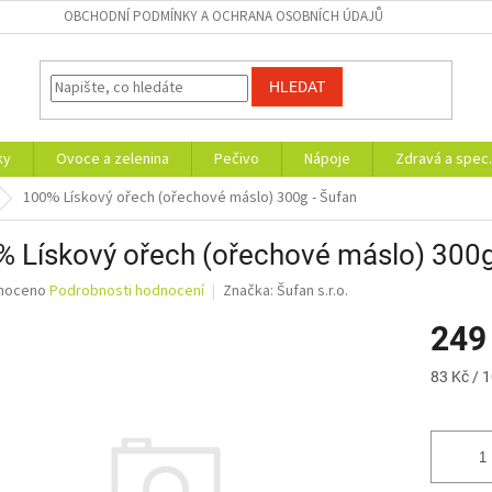
OBCHODNÍ PODMÍNKY A OCHRANA OSOBNÍCH ÚDAJŮ
HLEDAT
ky
Ovoce a zelenina
Pečivo
Nápoje
Zdravá a spec.
100% Lískový ořech (ořechové máslo) 300g - Šufan
 Lískový ořech (ořechové máslo) 300g
né
noceno
Podrobnosti hodnocení
Značka:
Šufan s.r.o.
ní
249
u
Měrná
83 Kč / 
cena:
ek.