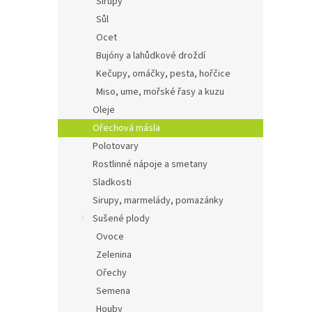
Sirupy
Sůl
Ocet
Bujóny a lahůdkové droždí
Kečupy, omáčky, pesta, hořčice
Miso, ume, mořské řasy a kuzu
Oleje
Ořechová másla
Polotovary
Rostlinné nápoje a smetany
Sladkosti
Sirupy, marmelády, pomazánky
Sušené plody
Ovoce
Zelenina
Ořechy
Semena
Houby