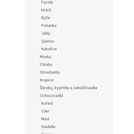
Fazole
Hrách
Rýže
Pohanka
Jáhly
Quinoa
Kukuřice
Mouky
Otruby
Strouhanky
Krupice
Škroby, kypřidla a zahušťovadla
Ochucovadla
Koření
Cukr
Med
Sladidla