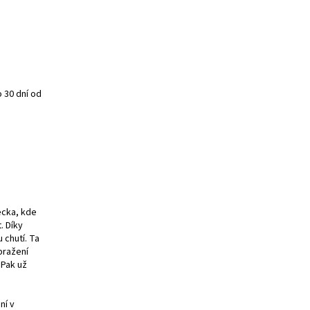
 30 dní od
ecka, kde
. Díky
 chutí. Ta
pražení
 Pak už
ní v