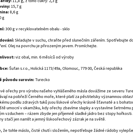
aridy:
11,8 g, z toho cukry: 2,3 g
oviny:
15,7 g
nina:
8,6 g
0 g
ní:
300 g v recyklovatelném obalu - sklo
dování:
Skladujte v suchu, chraňte před slunečním zářením. Spotřebujte do
ření. Olej na povrchu je přirozeným jevem. Promíchejte.
nlivost:
viz obal, min. 6 měsíců od výroby
obce:
Šufan s.r.o., Holická 1173/49a, Olomouc, 779 00, Česká republika
 původu surovin:
Turecko
ové ořechy pro výrobu našeho vyhlášeného másla dovážíme ze severu Tur
ávají na pobřeží Černého moře, které platí za pěstitelsky významnou oblast
kému podílu zdravých tuků jsou lískové ořechy krásně šťavnaté a s bohatou
eště umocní v okamžiku, kdy ořechy zbavíme slupky a vystavíme šetrnému 
ým vzduchem – rázem zbyde jen příjemně sladké jádro bez stopy hořkosti.
y stačí jen namlít a jemný lískoořechový zázrak je na světě.
e, že tohle máslo, čisté chutí i složením, nepotřebuje žádné rádoby vylepše