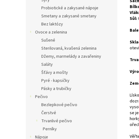
Sýry
Sach
Bílk
Probiotické a zakysané nápoje
Vlák
Smetany a zakysané smetany
Sůl:
Bez laktózy
Bale
Ovoce a zelenina
Sušené
Skla
otev
Sterilovaná, kvašená zelenina
Džemy, marmelády a zavařeniny
Trva
Saláty
Výr
Šťávy a mošty
Pyré - kapsičky
Země
Pásky a trubičky
Lísk
Pečivo
dozr
Bezlepkové pečivo
vyso
Čerstvé
se j
hork
Trvanlivé pečivo
ořech
Perníky
Věřt
Nápoje