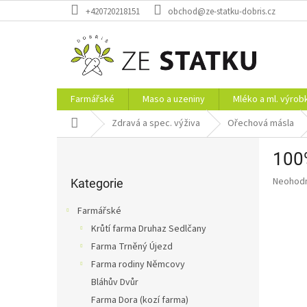
Přejít
+420720218151
obchod@ze-statku-dobris.cz
na
obsah
Farmářské
Maso a uzeniny
Mléko a ml. výrob
Domů
Zdravá a spec. výživa
Ořechová másla
P
100%
o
Přeskočit
s
Průměr
Neohod
kategorie
Kategorie
t
hodnoce
r
produkt
Farmářské
a
je
Krůtí farma Druhaz Sedlčany
0,0
n
z
Farma Trněný Újezd
n
5
í
Farma rodiny Němcovy
hvězdič
p
Bláhův Dvůr
a
Farma Dora (kozí farma)