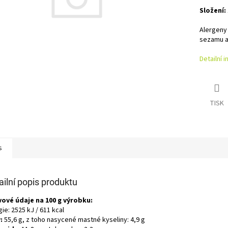
Složení:
Alergeny
sezamu a
Detailní 
TISK
s
ailní popis produktu
vové údaje na 100 g výrobku:
ie: 2525 kJ / 611 kcal
:
55,6 g, z toho nasycené mastné kyseliny: 4,9 g