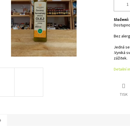
Složení:
Dostupno
Bez aler
Jedná se
.Vyniká s
zážitek.
Detailní 
TISK
s