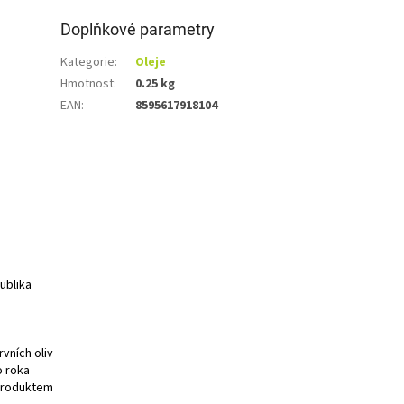
Doplňkové parametry
Kategorie
:
Oleje
Hmotnost
:
0.25 kg
EAN
:
8595617918104
ublika
rvních oliv
o roka
o produktem