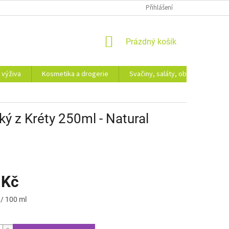
Přihlášení
NÁKUPNÍ
Prázdný košík
KOŠÍK
 výživa
Kosmetika a drogerie
Svačiny, saláty, obědy
Dá
ký z Kréty 250ml - Natural
 Kč
 / 100 ml