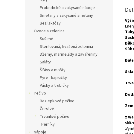
Sýry
Probiotické a zakysané nápoje
Det
Smetany a zakysané smetany
Výži
Bez laktózy
Energ
Ovoce a zelenina
Tuky
Sach
Sušené
Bílk
Sterilovaná, kvašená zelenina
Sůl:
Džemy, marmelády a zavařeniny
Bale
Saláty
Šťávy a mošty
Skla
Pyré - kapsičky
Trva
Pásky a trubičky
Pečivo
Doda
Bezlepkové pečivo
Zem
Čerstvé
Trvanlivé pečivo
z we
skli
Perníky
.Vyni
Nápoje