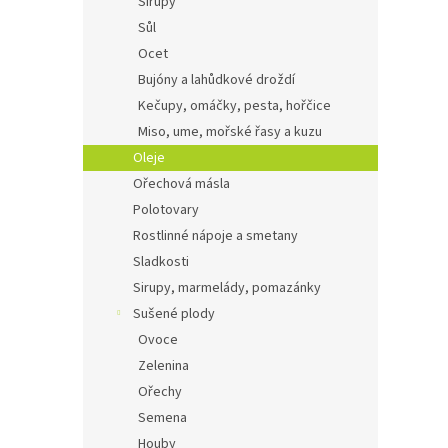
Sirupy
Sůl
Ocet
Bujóny a lahůdkové droždí
Kečupy, omáčky, pesta, hořčice
Miso, ume, mořské řasy a kuzu
Oleje
Ořechová másla
Polotovary
Rostlinné nápoje a smetany
Sladkosti
Sirupy, marmelády, pomazánky
Sušené plody
Ovoce
Zelenina
Ořechy
Semena
Houby