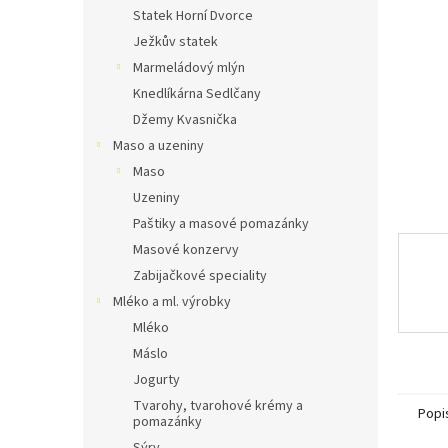
n
Statek Horní Dvorce
e
Ježkův statek
l
Marmeládový mlýn
Knedlíkárna Sedlčany
Džemy Kvasnička
Maso a uzeniny
Maso
Uzeniny
Paštiky a masové pomazánky
Masové konzervy
Zabijačkové speciality
Mléko a ml. výrobky
Mléko
Máslo
Jogurty
Tvarohy, tvarohové krémy a
Popi
pomazánky