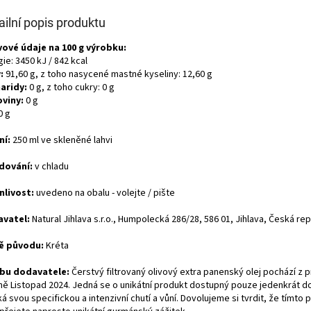
ailní popis produktu
vové údaje na 100 g výrobku:
ie: 3450 kJ / 842 kcal
:
91,60 g, z toho nasycené mastné kyseliny: 12,60 g
aridy:
0 g, z toho cukry: 0 g
oviny:
0 g
0 g
ní:
250 ml ve skleněné lahvi
dování:
v chladu
nlivost:
uvedeno na obalu - volejte / pište
vatel:
Natural Jihlava s.r.o., Humpolecká 286/28, 586 01, Jihlava, Česká rep
ě původu:
Kréta
bu dodavatele:
Čerstvý filtrovaný olivový extra panenský olej pochází z p
zně Listopad 2024. Jedná se o unikátní produkt dostupný pouze jedenkrát d
ká svou specifickou a intenzivní chutí a vůní. Dovolujeme si tvrdit, že tímt