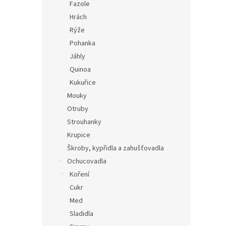
Fazole
Hrách
Rýže
Pohanka
Jáhly
Quinoa
Kukuřice
Mouky
Otruby
Strouhanky
Krupice
Škroby, kypřidla a zahušťovadla
Ochucovadla
Koření
Cukr
Med
Sladidla