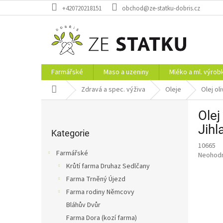
Přejít
+420720218151
obchod@ze-statku-dobris.cz
na
obsah
Farmářské
Maso a uzeniny
Mléko a ml. výrob
Domů
Zdravá a spec. výživa
Oleje
Olej ol
P
Olej
o
Přeskočit
s
Jihl
kategorie
Kategorie
t
10665
r
Farmářské
Průměr
Neohod
a
hodnoce
Krůtí farma Druhaz Sedlčany
n
produkt
Farma Trněný Újezd
n
je
í
Farma rodiny Němcovy
0,0
z
p
Bláhův Dvůr
5
a
Farma Dora (kozí farma)
hvězdič