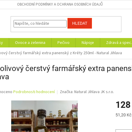
OBCHODNÍ PODMÍNKY A OCHRANA OSOBNÍCH ÚDAJŮ
HLEDAT
ky
Ovoce a zelenina
Pečivo
Nápoje
Zdravá a spec.
ivový čerstvý farmářský extra panenský z Kréty 250ml - Natural Jihlava
 olivový čerstvý farmářský extra panens
ava
né
noceno
Podrobnosti hodnocení
Značka:
Natural Jihlava JK s.r.o.
ní
128
u
Měrná
51,20 Kč
cena:
ek.