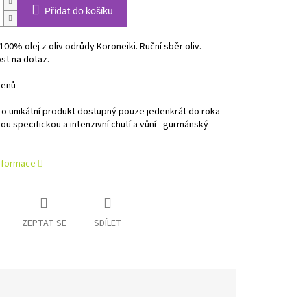
Přidat do košíku
100% olej z oliv odrůdy Koroneiki. Ruční sběr oliv.
st na dotaz.
genů
 o unikátní produkt dostupný pouze jedenkrát do roka
vou specifickou a intenzivní chutí a vůní - gurmánský
informace
ZEPTAT SE
SDÍLET