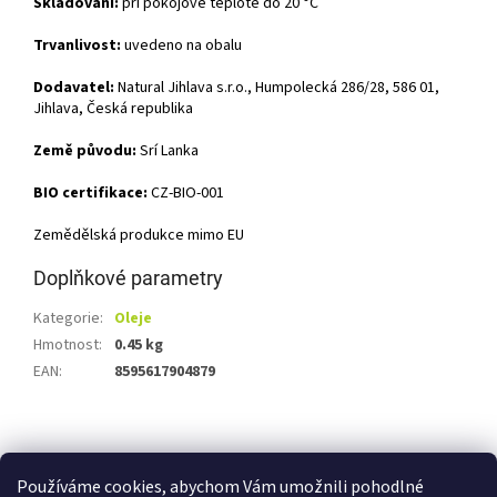
Skladování:
při pokojové teplotě do 20 °C
Trvanlivost:
uvedeno na obalu
Dodavatel:
Natural Jihlava s.r.o., Humpolecká 286/28, 586 01,
Jihlava, Česká republika
Země původu:
Srí Lanka
BIO certifikace:
CZ-BIO-001
Zemědělská produkce mimo EU
Doplňkové parametry
Kategorie
:
Oleje
Hmotnost
:
0.45 kg
EAN
:
8595617904879
Z
á
Shoptet.cz
Ze statku Dobříš
Certifikát BIO
p
Používáme cookies, abychom Vám umožnili pohodlné