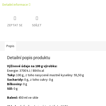
Detailní informace
ZEPTAT SE
SDÍLET
Popis
Detailní popis produktu
Výživové údaje na 100 g výrobku:
Energie: 3700 kJ / 884 kcal
Tuky:
100 g, z toho nasycené mastné kyseliny: 93,50 g
Sacharidy:
0 g, z toho cukry: 0 g
Bílkoviny:
0 g
Sůl:
0 g
Balení:
450 ml ve skle