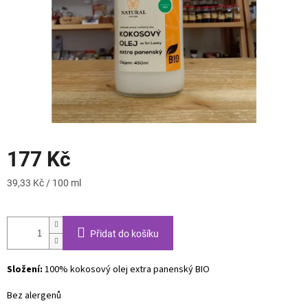
177 Kč
Měrná
39,33 Kč / 100 ml
cena:
Přidat do košíku
Složení:
100% kokosový olej extra panenský BIO
Bez alergenů