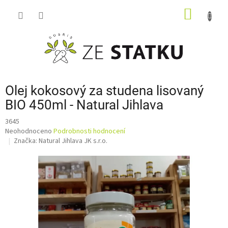
Přejít
NÁKUP
na
obsah
KOŠÍK
Olej kokosový za studena lisovaný
BIO 450ml - Natural Jihlava
3645
Průměrné
Neohodnoceno
Podrobnosti hodnocení
hodnocení
Značka:
Natural Jihlava JK s.r.o.
produktu
je
0,0
z
5
hvězdiček.