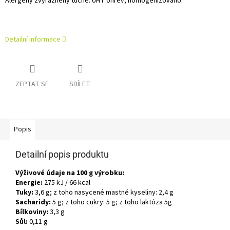
Alergeny zvýrazněny tučně. UHT ohřev, homogenizováno.
Detailní informace
ZEPTAT SE
SDÍLET
Popis
Detailní popis produktu
Výživové údaje na 100 g výrobku:
Energie:
275 kJ / 66 kcal
Tuky:
3,6 g; z toho nasycené mastné kyseliny: 2,4 g
Sacharidy:
5 g; z toho cukry: 5 g; z toho laktóza 5g
Bílkoviny:
3,3 g
Sůl:
0,11 g