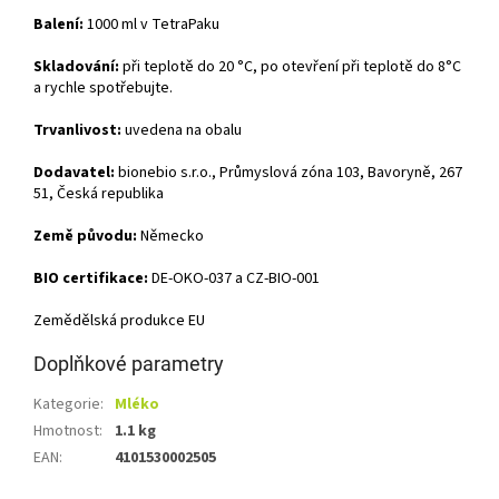
Balení:
1000 ml v TetraPaku
Skladování:
při teplotě do 20 °C, po otevření při teplotě do 8°C
a rychle spotřebujte.
Trvanlivost:
uvedena na obalu
Dodavatel:
bionebio s.r.o., Průmyslová zóna 103, Bavoryně, 267
51, Česká republika
Země původu:
Německo
BIO certifikace:
DE-OKO-037 a CZ-BIO-001
Zemědělská produkce EU
Doplňkové parametry
Kategorie
:
Mléko
Hmotnost
:
1.1 kg
EAN
:
4101530002505