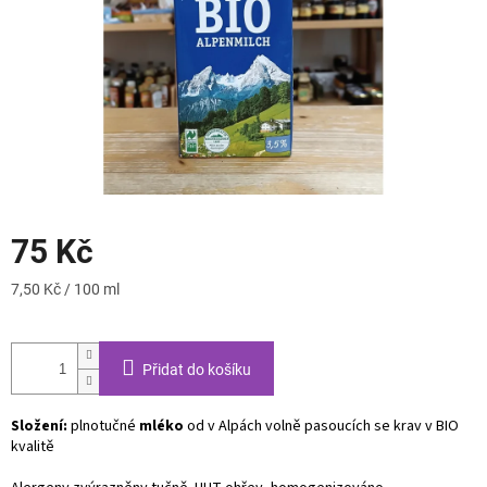
75 Kč
Měrná
7,50 Kč / 100 ml
cena:
Přidat do košíku
Složení:
plnotučné
mléko
od v Alpách volně pasoucích se krav v BIO
kvalitě