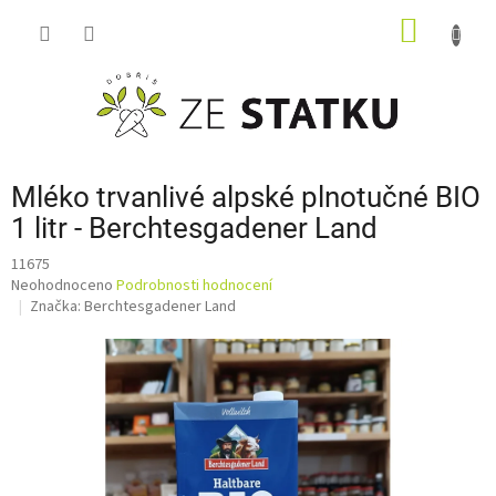
Přejít
NÁKUP
na
obsah
KOŠÍK
Mléko trvanlivé alpské plnotučné BIO
1 litr - Berchtesgadener Land
11675
Průměrné
Neohodnoceno
Podrobnosti hodnocení
hodnocení
Značka:
Berchtesgadener Land
produktu
je
0,0
z
5
hvězdiček.