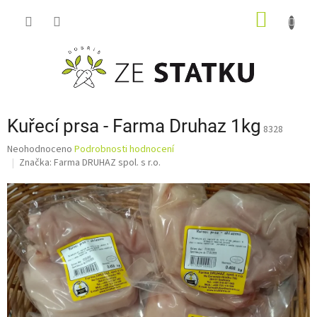
Přejít
NÁKUP
na
obsah
KOŠÍK
Kuřecí prsa - Farma Druhaz 1kg
8328
Průměrné
Neohodnoceno
Podrobnosti hodnocení
hodnocení
Značka:
Farma DRUHAZ spol. s r.o.
produktu
je
0,0
z
5
hvězdiček.