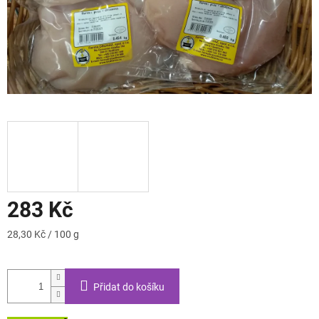
283 Kč
Měrná
28,30 Kč / 100 g
cena:
Přidat do košíku