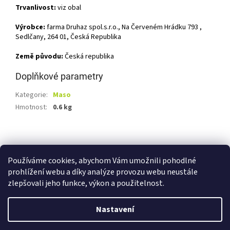
Trvanlivost:
viz obal
Výrobce:
farma Druhaz spol.s.r.o., Na Červeném Hrádku 793 ,
Sedlčany, 264 01, Česká Republika
Země původu:
Česká republika
Doplňkové parametry
Kategorie
:
Maso
Hmotnost
:
0.6 kg
Z
á
Shoptet.cz
Ze statku Dobříš
Certifikát BIO
p
Používáme cookies, abychom Vám umožnili pohodlné
a
prohlížení webu a díky analýze provozu webu neustále
t
zlepšovali jeho funkce, výkon a použitelnost.
í
Vytvořil Shoptet
Nastavení