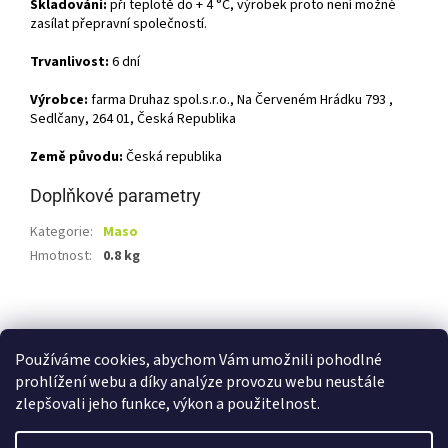
Skladování:
při teplotě do + 4 °C, výrobek proto není možné
zasílat přepravní společností.
Trvanlivost:
6 dní
Výrobce:
farma Druhaz spol.s.r.o., Na Červeném Hrádku 793 ,
Sedlčany, 264 01, Česká Republika
Země původu:
Česká republika
Doplňkové parametry
Kategorie
:
Maso
Hmotnost
:
0.8 kg
Z
á
Shoptet.cz
Ze statku Dobříš
Certifikát BIO
p
Používáme cookies, abychom Vám umožnili pohodlné
a
prohlížení webu a díky analýze provozu webu neustále
t
zlepšovali jeho funkce, výkon a použitelnost.
í
Vytvořil Shoptet