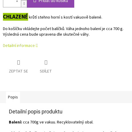
Přidat do košíku
CHLAZENÉ
krůtí stehno horní s kostí vakuově balené.
Do košíčku vkládejte počet balíčků. Váha jednoho balení je cca 700 g.
Výsledná cena bude upravena dle skutečné váhy.
Detailní informace
ZEPTAT SE
SDÍLET
Popis
Detailní popis produktu
Balení:
cca 700g ve vakuu. Recyklovatelný obal.