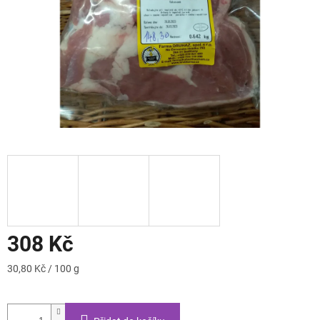
308 Kč
Měrná
30,80 Kč / 100 g
cena: