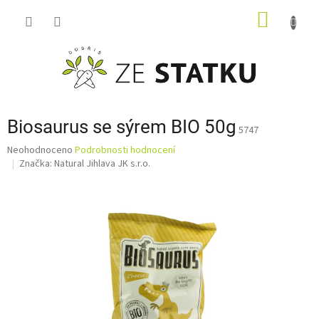
Přejít
NÁKUP
na
obsah
KOŠÍK
Biosaurus se sýrem BIO 50g
5747
Průměrné
Neohodnoceno
Podrobnosti hodnocení
hodnocení
Značka:
Natural Jihlava JK s.r.o.
produktu
je
0,0
z
5
hvězdiček.