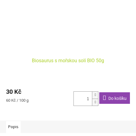
Biosaurus s mořskou solí BIO 50g
30 Kč
Do košíku
Měrná
60 Kč / 100 g
cena:
Popis