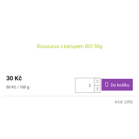
Biosaurus s kečupem BIO 50g
30 Kč
Do košíku
Měrná
60 Kč / 100 g
cena:
Kód:
1092