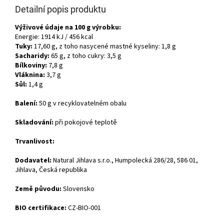
Detailní popis produktu
Výživové údaje na 100 g výrobku:
Energie: 1914 kJ / 456 kcal
Tuky:
17,60 g, z toho nasycené mastné kyseliny: 1,8 g
Sacharidy:
65 g, z toho cukry: 3,5 g
Bílkoviny:
7,8 g
Vláknina:
3,7 g
Sůl:
1,4 g
Balení:
50 g v recyklovatelném obalu
Skladování:
při pokojové teplotě
Trvanlivost:
Dodavatel:
Natural Jihlava s.r.o., Humpolecká 286/28, 586 01,
Jihlava, Česká republika
Země původu:
Slovensko
BIO certifikace:
CZ-BIO-001