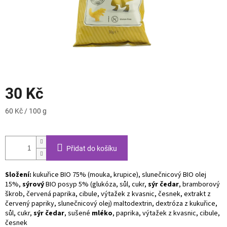
30 Kč
Měrná
60 Kč / 100 g
cena:
Přidat do košíku
Složení:
kukuřice BIO 75% (mouka, krupice), slunečnicový BIO olej
15%,
sýrový
BIO posyp 5% (glukóza, sůl, cukr,
sýr čedar
, bramborový
škrob, červená paprika, cibule, výtažek z kvasnic, česnek, extrakt z
červený papriky, slunečnicový olej) maltodextrin, dextróza z kukuřice,
sůl, cukr,
sýr čedar
, sušené
mléko
, paprika, výtažek z kvasnic, cibule,
česnek