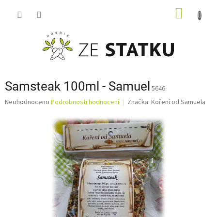
Přejít
NÁKUP
na
obsah
KOŠÍK
Samsteak 100ml - Samuel
5646
Průměrné
Neohodnoceno
Podrobnosti hodnocení
Značka:
Koření od Samuela
hodnocení
produktu
je
0,0
z
5
hvězdiček.