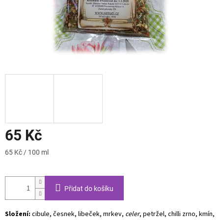
65 Kč
Měrná
65 Kč / 100 ml
cena:
Přidat do košíku
Složení:
cibule, česnek, libeček, mrkev,
celer
, petržel, chilli zrno, kmín,