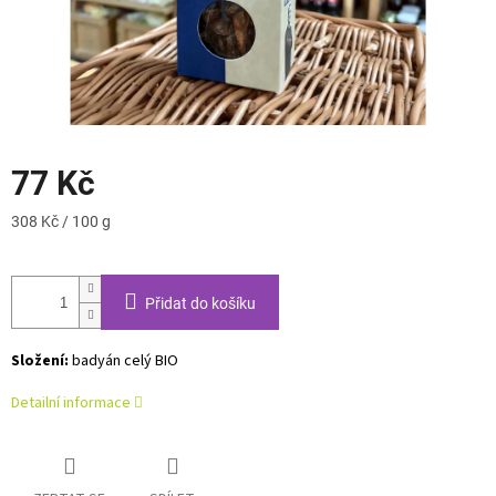
77 Kč
Měrná
308 Kč / 100 g
cena:
Přidat do košíku
Složení:
badyán celý BIO
Detailní informace