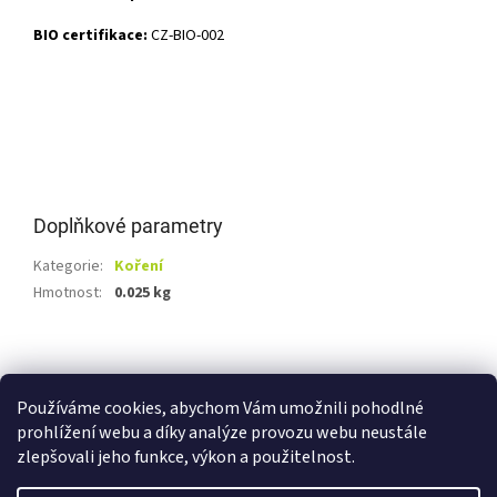
BIO certifikace:
CZ-BIO-002
Doplňkové parametry
Kategorie
:
Koření
Hmotnost
:
0.025 kg
Z
á
Shoptet.cz
Ze statku Dobříš
Certifikát BIO
p
Používáme cookies, abychom Vám umožnili pohodlné
a
prohlížení webu a díky analýze provozu webu neustále
t
zlepšovali jeho funkce, výkon a použitelnost.
í