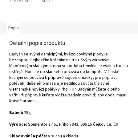
ZEPTAT SE
SDÍLET
Popis
Detailní popis produktu
Badyán se svými osmicípými, hvězdicovitými plody je
bezesporu nejhezčím kořením na trhu. Svým výrazným
lékořicovým sladkým aroma se podobá fenyklu, je však o trochu
ostřejší. Hodí se do sladkého pečiva a do kompotu. V čínské
kuchyni se používá k přípravě sójové omáčky, pro přípravu
polévek, dušeného masa a je nedílnou součástí slavné
vietnamské hovězí polévky Pho. TIP: Badyán můžete dlouho
vařit. Při přípravě kuřete vložte badyán dovnitř, aby dodal masu
krásné aroma.
Balení:
25 g
Výrobce:
Sonnentor s.r.o., Příhon 943, 696 15 Čejkovice, ČR
Skladování a péče:
v suchu a chladu