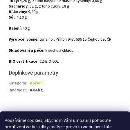
Tuky:
5,20 g, z toho nasycené mastné kyseliny: 0,80 g
Sacharidy:
32 g, z toho cukry: 18 g
Bílkoviny:
9,90 g
Sůl:
4,10 g
Balení:
40 g
Výrobce:
Sonnentor s.r.o., Příhon 943, 696 15 Čejkovice, ČR
Skladování a péče:
v suchu a chladu
BIO certifikace:
CZ-BIO-002
Doplňkové parametry
Kategorie
:
Koření
Hmotnost
:
0.04 kg
Z
á
Shoptet.cz
Ze statku Dobříš
Certifikát BIO
p
Používáme cookies, abychom Vám umožnili pohodlné
a
prohlížení webu a díky analýze provozu webu neustále