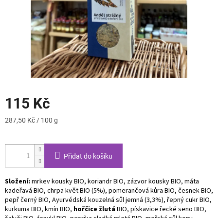
115 Kč
Měrná
287,50 Kč / 100 g
cena:
Přidat do košíku
Složení:
mrkev kousky BIO, koriandr BIO, zázvor kousky BIO, máta
kadeřavá BIO, chrpa květ BIO (5%), pomerančová kůra BIO, česnek BIO,
pepř černý BIO, Ayurvédská kouzelná sůl jemná (3,3%), řepný cukr BIO,
kurkuma BIO, kmín BIO,
hořčice žlutá
BIO, pískavice řecké seno BIO,