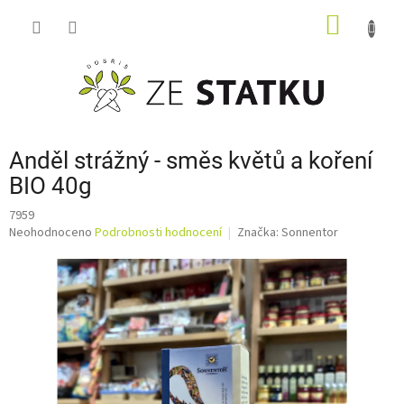
Přejít
NÁKUP
na
obsah
KOŠÍK
Anděl strážný - směs květů a koření
BIO 40g
7959
Průměrné
Neohodnoceno
Podrobnosti hodnocení
Značka:
Sonnentor
hodnocení
produktu
je
0,0
z
5
hvězdiček.