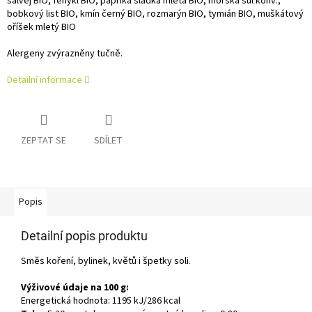
šalvěj BIO, fenykl BIO, paprika sladká mletá BIO, mořská sůl konv.,
bobkový list BIO, kmín černý BIO, rozmarýn BIO, tymián BIO, muškátový
oříšek mletý BIO
Alergeny zvýrazněny tučně.
Detailní informace
ZEPTAT SE
SDÍLET
Popis
Detailní popis produktu
Směs koření, bylinek, květů i špetky soli.
Výživové údaje na 100 g:
Energetická hodnota: 1195 kJ/286 kcal