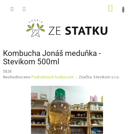
Přejít
NÁKUP
na
obsah
KOŠÍK
Kombucha Jonáš meduňka -
Stevikom 500ml
5826
Průměrné
Neohodnoceno
Podrobnosti hodnocení
Značka:
Stevikom s.r.o.
hodnocení
produktu
je
0,0
z
5
hvězdiček.