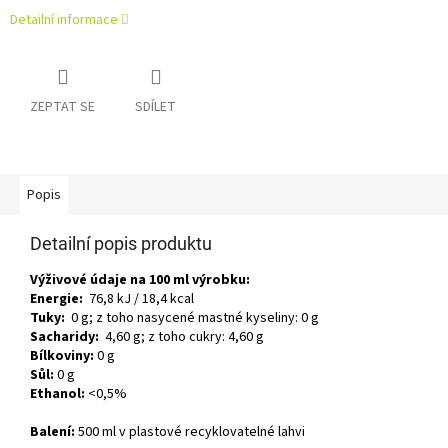
Detailní informace
ZEPTAT SE
SDÍLET
Popis
Detailní popis produktu
Výživové údaje na 100 ml výrobku:
Energie:
76,8 kJ / 18,4 kcal
Tuky:
0 g; z toho nasycené mastné kyseliny: 0 g
Sacharidy:
4,60 g; z toho cukry: 4,60 g
Bílkoviny:
0 g
Sůl:
0 g
Ethanol:
<0,5%
Balení:
500 ml v plastové recyklovatelné lahvi