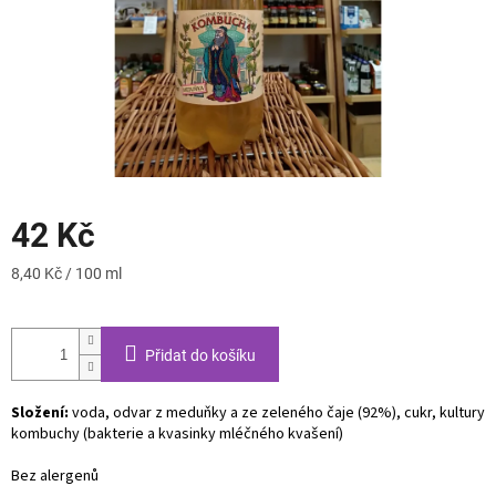
42 Kč
Měrná
8,40 Kč / 100 ml
cena:
Přidat do košíku
Složení:
voda, odvar z meduňky a ze zeleného čaje (92%), cukr, kultury
kombuchy (bakterie a kvasinky mléčného kvašení)
Bez alergenů