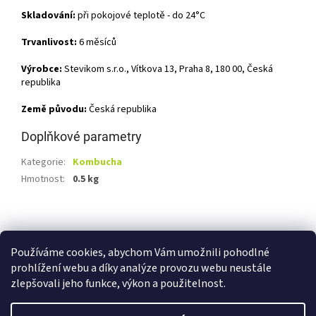
Skladování:
při pokojové teplotě - do 24°C
Trvanlivost:
6 měsíců
Výrobce:
Stevikom s.r.o., Vítkova 13, Praha 8, 180 00, Česká
republika
Země původu:
Česká republika
Doplňkové parametry
Kategorie
:
Kombucha
Hmotnost
:
0.5 kg
Z
á
Shoptet.cz
Ze statku Dobříš
Certifikát BIO
p
Používáme cookies, abychom Vám umožnili pohodlné
a
prohlížení webu a díky analýze provozu webu neustále
t
zlepšovali jeho funkce, výkon a použitelnost.
í
Vytvořil Shoptet