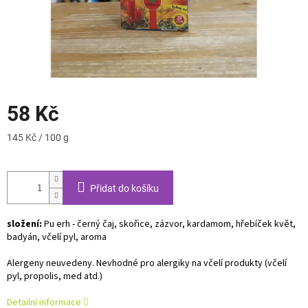
58 Kč
Měrná
145 Kč / 100 g
cena:
Přidat do košíku
složení:
Pu erh - černý čaj, skořice, zázvor, kardamom, hřebíček květ,
badyán, včelí pyl, aroma
Alergeny neuvedeny.
Nevhodné pro alergiky na včelí produkty (včelí
pyl, propolis, med atd.)
Detailní informace