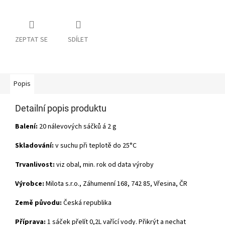
ZEPTAT SE
SDÍLET
Popis
Detailní popis produktu
Balení:
20 nálevových sáčků á 2 g
Skladování:
v suchu při teplotě do 25°C
Trvanlivost:
viz obal, min. rok od data výroby
Výrobce:
Milota s.r.o., Záhumenní 168, 742 85, Vřesina, ČR
Země původu:
Česká republika
Příprava:
1 sáček přelít 0,2L vařící vody. Přikrýt a nechat