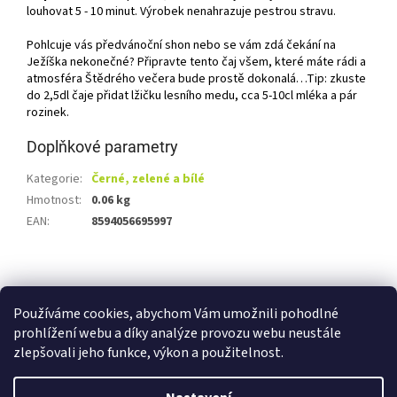
louhovat 5 - 10 minut. Výrobek nenahrazuje pestrou stravu.
Pohlcuje vás předvánoční shon nebo se vám zdá čekání na
Ježíška nekonečné? Připravte tento čaj všem, které máte rádi a
atmosféra Štědrého večera bude prostě dokonalá…Tip: zkuste
do 2,5dl čaje přidat lžičku lesního medu, cca 5-10cl mléka a pár
rozinek.
Doplňkové parametry
Kategorie
:
Černé, zelené a bílé
Hmotnost
:
0.06 kg
EAN
:
8594056695997
Z
á
Shoptet.cz
Ze statku Dobříš
Certifikát BIO
p
Používáme cookies, abychom Vám umožnili pohodlné
a
prohlížení webu a díky analýze provozu webu neustále
t
zlepšovali jeho funkce, výkon a použitelnost.
í
Vytvořil Shoptet