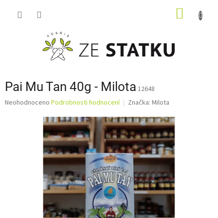
Přejít
NÁKUP
na
obsah
KOŠÍK
Pai Mu Tan 40g - Milota
12648
Průměrné
Neohodnoceno
Podrobnosti hodnocení
Značka:
Milota
hodnocení
produktu
je
0,0
z
5
hvězdiček.