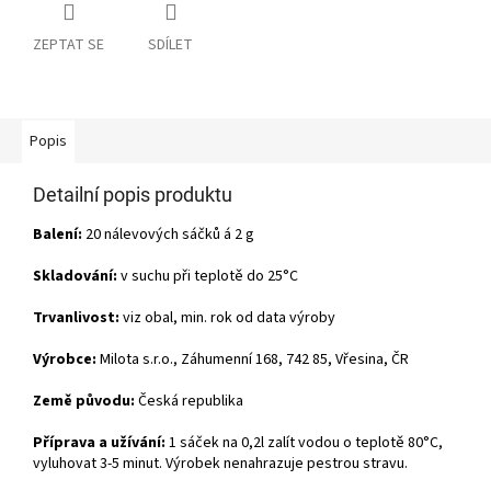
ZEPTAT SE
SDÍLET
Popis
Detailní popis produktu
Balení:
20 nálevových sáčků á 2 g
Skladování:
v suchu při teplotě do 25°C
Trvanlivost:
viz obal, min. rok od data výroby
Výrobce:
Milota s.r.o., Záhumenní 168, 742 85, Vřesina, ČR
Země původu:
Česká republika
Příprava a užívání:
1 sáček na 0,2l zalít vodou o teplotě 80°C,
vyluhovat 3-5 minut. Výrobek nenahrazuje pestrou stravu.