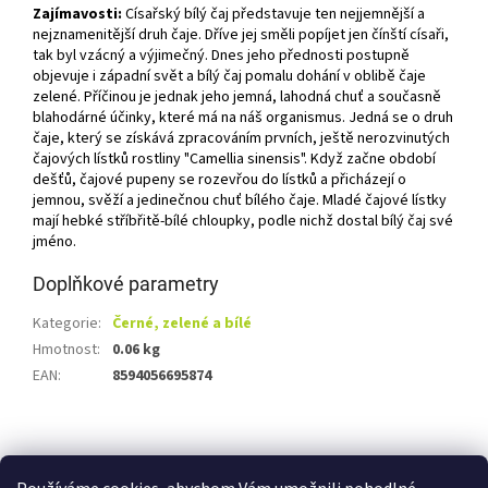
Zajímavosti:
Císařský bílý čaj představuje ten nejjemnější a
nejznamenitější druh čaje. Dříve jej směli popíjet jen čínští císaři,
tak byl vzácný a výjimečný. Dnes jeho přednosti postupně
objevuje i západní svět a bílý čaj pomalu dohání v oblibě čaje
zelené. Příčinou je jednak jeho jemná, lahodná chuť a současně
blahodárné účinky, které má na náš organismus. Jedná se o druh
čaje, který se získává zpracováním prvních, ještě nerozvinutých
čajových lístků rostliny "Camellia sinensis". Když začne období
dešťů, čajové pupeny se rozevřou do lístků a přicházejí o
jemnou, svěží a jedinečnou chuť bílého čaje. Mladé čajové lístky
mají hebké stříbřitě-bílé chloupky, podle nichž dostal bílý čaj své
jméno.
Doplňkové parametry
Kategorie
:
Černé, zelené a bílé
Hmotnost
:
0.06 kg
EAN
:
8594056695874
Z
á
Shoptet.cz
Ze statku Dobříš
Certifikát BIO
p