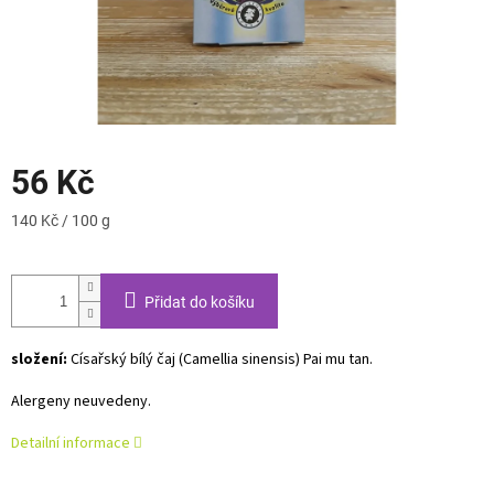
56 Kč
Měrná
140 Kč / 100 g
cena:
Přidat do košíku
složení:
Císařský bílý čaj (Camellia sinensis) Pai mu tan.
Alergeny neuvedeny.
Detailní informace